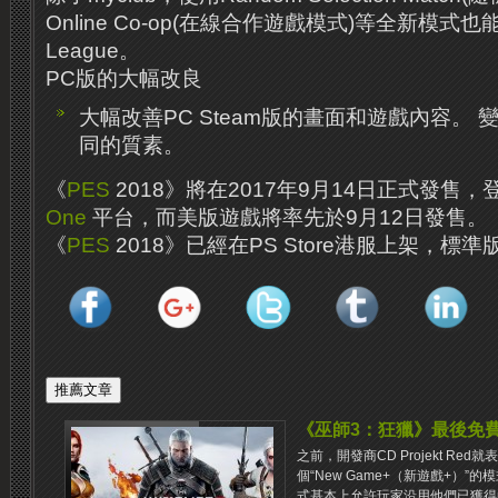
Online Co-op(在線合作遊戲模式)等全新模式
League。
PC版的大幅改良
大幅改善PC Steam版的畫面和遊戲內容。 
同的質素。
《
PES
2018》將在2017年9月14日正式發售，登
One
平台，而美版遊戲將率先於9月12日發售。
《
PES
2018》已經在PS Store港服上架，標準
《巫師3：狂獵》最後免費D
之前，開發商CD Projekt Re
個“New Game+（新遊戲+）”
式基本上允許玩家沿用他們已獲得