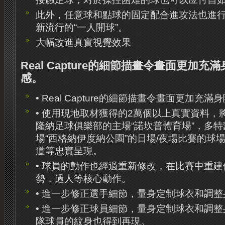
此外，任意球和點球的固定配合進攻法也進
新流行的“一人開球”。
大幅改進真實視覺效果
Real Capture的細節描畫令畫面更加
感。
• Real Capture的細節描畫令畫面更加充
• 使用現地取材獲得的2萬個以上真實資料，
隆納足球俱樂部的主場“諾坎普體育場”，多
場“西格納伊度納公園”的日場/夜場比賽的球
道等忠實呈現。
• 球員的動作也經過重新修改，在比賽中重
勢，過人等核心動作。
• 進一步修正選手細節，量身定制球衣和調
• 進一步修正球員細節，量身定制球衣和調
隊球員的紋身也得到再現。