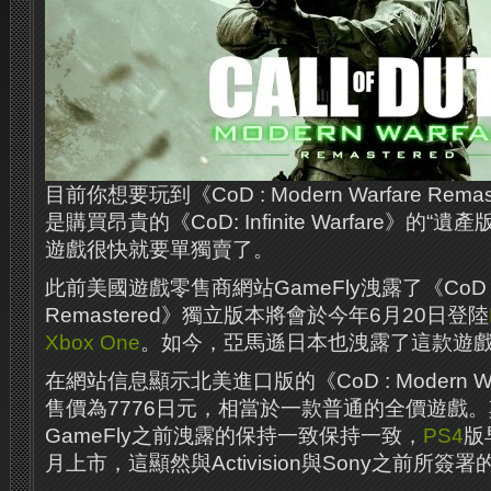
目前你想要玩到《CoD : Modern Warfare Re
是購買昂貴的《CoD: Infinite Warfare》的
遊戲很快就要單獨賣了。
此前美國遊戲零售商網站GameFly洩露了《CoD : Mo
Remastered》獨立版本將會於今年6月20日登陸
Xbox One
。如今，亞馬遜日本也洩露了這款遊
在網站信息顯示北美進口版的《CoD : Modern Warf
售價為7776日元，相當於一款普通的全價遊戲
GameFly之前洩露的保持一致保持一致，
PS4
版
月上市，這顯然與Activision與Sony之前所