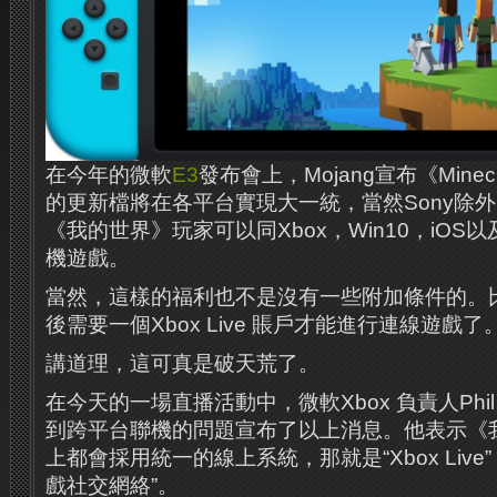
在今年的微軟
E3
發布會上，Mojang宣布《Minec
的更新檔將在各平台實現大一統，當然Sony除外。
《我的世界》玩家可以同Xbox，Win10，iOS以及
機遊戲。
當然，這樣的福利也不是沒有一些附加條件的。比如，
後需要一個Xbox Live 賬戶才能進行連線遊戲了
講道理，這可真是破天荒了。
在今天的一場直播活動中，微軟Xbox 負責人Phil 
到跨平台聯機的問題宣布了以上消息。他表示《
上都會採用統一的線上系統，那就是“Xbox Live
戲社交網絡”。