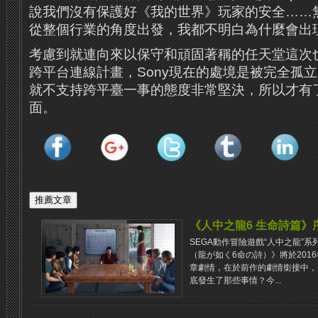
說我們沒有保護好《我的世界》玩家的安全……
從整個行業的角度出發，我都不明白為什麼會出
考慮到就連向來以保守和頑固著稱的任天堂這次
跨平台連線計畫，Sony現在的處境是被完全孤
就不支持跨平臺一事的態度非常堅決，所以才有
面。
《人中之龍6 生命詩篇》
SEGA動作冒險遊戲“人中之龍”系
（龍が如く6命の詩）》將於201
章劇情，在於前作的劇情銜接中，2
底發生了那些事情？今...