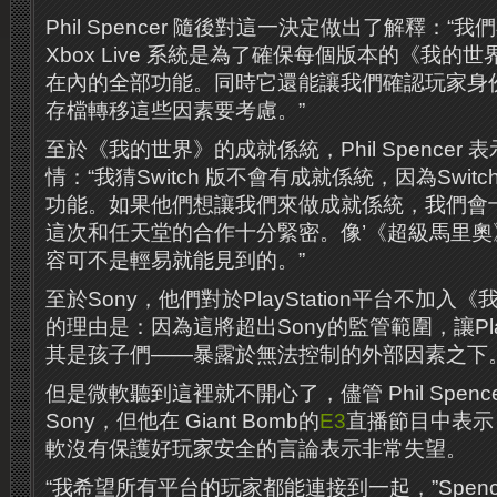
Phil Spencer 隨後對這一決定做出了解釋：
Xbox Live 系統是為了確保每個版本的《我的
在內的全部功能。同時它還能讓我們確認玩家身
存檔轉移這些因素要考慮。”
至於《我的世界》的成就係統，Phil Spencer
情：“我猜Switch 版不會有成就係統，因為Swit
功能。如果他們想讓我們來做成就係統，我們會
這次和任天堂的合作十分緊密。像’《超級馬里奧
容可不是輕易就能見到的。”
至於Sony，他們對於PlayStation平台不加
的理由是：因為這將超出Sony的監管範圍，讓Play
其是孩子們——暴露於無法控制的外部因素之下
但是微軟聽到這裡就不開心了，儘管 Phil Spen
Sony，但他在 Giant Bomb的
E3
直播節目中表示
軟沒有保護好玩家安全的言論表示非常失望。
“我希望所有平台的玩家都能連接到一起，”Spenc