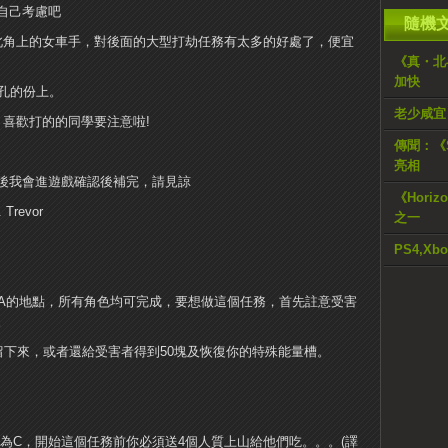
自己考慮吧
隨機
北角上的女車手，對後面的大型打劫任務有太多的好處了，便宜
《真・北
加快
面孔的份上。
老少咸宜
喜歡打的的同學要注意啦!
傳聞：《S
亮相
後我會進遊戲確認後補完，請見諒
《Horiz
 Trevor
之一
PS4,X
為A的地點，所有角色均可完成，要想做這個任務，首先註意受害
。
留下來，或者還給受害者得到50塊及恢復你的特殊能量槽。
為C，開始這個任務前你必須送4個人質上山給他們吃。。。(譯