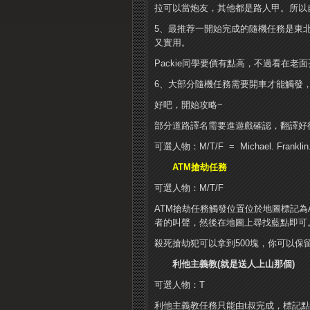
拉可以當炮友，其他都是路人甲。所以
5、最推荐一開始完成的隨機任務是東
又實用。
Packie同學要價有點高，不過看在老
6、大部分隨機任務需要開車才能觸發，
好吧，開始攻略~
部分道路譯名需要進遊戲確認，翻譯好
可選人物：M/T/F = Michael. Franklin.
ATM搶劫任務
可選人物：M/T/F
ATM搶劫任務觸發位置位於地圖標記
者的叫聲，然後在地圖上尋找藍點即可
殺死搶劫犯可以拿到500塊，你可以保
利他主義教(就是送人上山那個)
可選人物：T
利他主義教任務只能由t叔完成，標記點