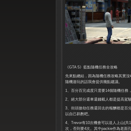
《GTA 5》藍點隨機任務全攻略
先來點總結，因為隨機任務攻​​略其實
隨機遊玩的話我會提供幾點建議。
1、百分百完成度只需要14個隨機任務
2、絕大部分還車還錢載人都是提高駕
3、街頭搶劫任務還回去的報酬都是百分之
以自己斟酌吧。
4、Trevor有10次機會可以送人上山
次，否則要4次。其中packie作為