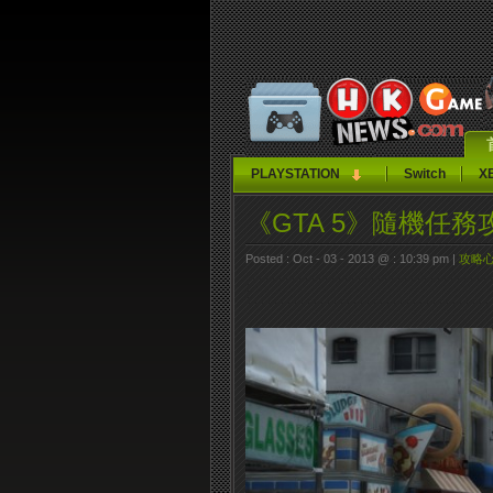
PLAYSTATION
Switch
X
《GTA 5》隨機任
Posted : Oct - 03 - 2013 @ : 10:39 pm |
攻略