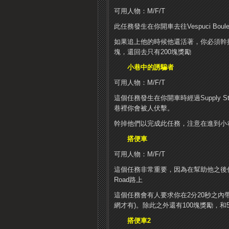
可用人物：M/F/T
此任務發生在你開車去往Vespuci Bo
如果追上他的時候他還活著，你必須幹掉
塊，還回去只有200塊獎勵
小巷中的誘騙者
可用人物：M/F/T
這個任務發生在你開車時經過Supply
巷裡你會被人伏擊。
幹掉他們以完成此任務，注意在進到小
搭便車
可用人物：M/F/T
這個任務非常重要，因為在幫助他之後你可以
Road路上
這個任務會有人要求你在2分20秒之內帶他去
網才有)。除此之外還有100塊獎勵，和
搭便車2