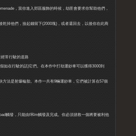
eet Promenade，當你進入郊區服飾的時候，劫匪會要求你幫助他們，
乾掉他們，撿起錢留下(2000塊)，或者還回去，以後你在此商
者經常行駛的道路
假如在行駛的話)它們。在本作中打劫運鈔車可以獲得3000到
快方法是射爆輪胎。本作一共有9輛運鈔車，它們被計算在57個
on Road觸發，只能由f和m觸發及完成。你必須拯救一個將要被利他