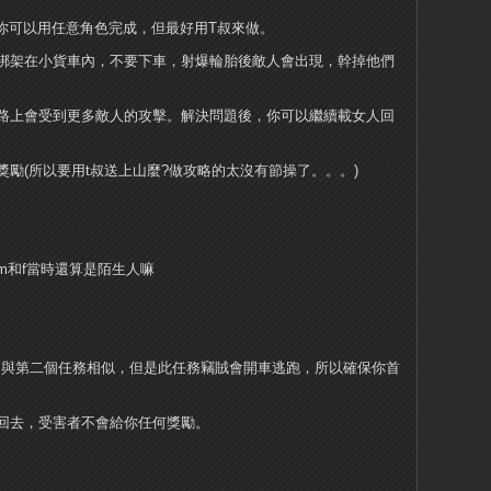
Drive，你可以用任意角色完成，但最好用T叔來做。
綁架在小貨車內，不要下車，射爆輪胎後敵人會出現，幹掉他們
路上會受到更多敵人的攻擊。解決問題後，你可以繼續載女人回
勵(所以要用t叔送上山麼?做攻略的太沒有節操了。。。)
m和f當時還算是陌生人嘛
 Way。與第二個任務相似，但是此任務竊賊會開車逃跑，所以確保你首
回去，受害者不會給你任何獎勵。