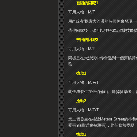
被困的囚犯1
可用人物：M/F
用m或者f探索大沙漠的時候你會發現
帶他回家後，你可以獲得3點駕駛技能
被困的囚犯2
可用人物：M/F
同樣是在大沙漠中你會遇到一個穿橘黃
務
搶劫1
可用人物：M/F/T
此任務發生在張伯倫山。幹掉搶劫者，留
搶劫2
可用人物：M/F/T
第二個發生在接近Meteor Stre
受害者(靠近會被殺害)，此任務無獎勵
搶劫3