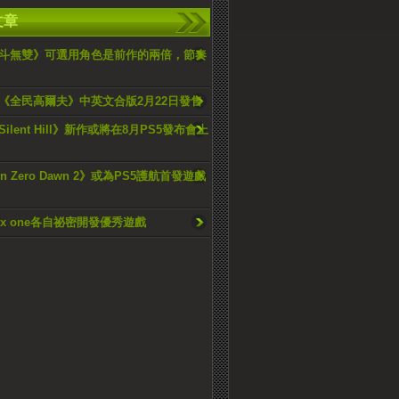
文章
斗無雙》可選用角色是前作的兩倍，節奏
《全民高爾夫》中英文合版2月22日發售
ilent Hill》新作或將在8月PS5發布會上
on Zero Dawn 2》或為PS5護航首發遊戲
box one各自祕密開發優秀遊戲