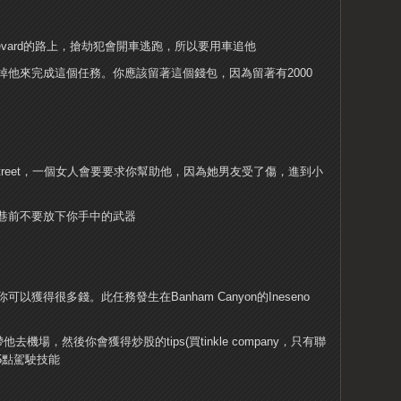
ulevard的路上，搶劫犯會開車逃跑，所以要用車追他
他來完成這個任務。你應該留著這個錢包，因為留著有2000
 Street，一個女人會要要求你幫助他，因為她男友受了傷，進到小
巷前不要放下你手中的武器
獲得很多錢。此任務發生在Banham Canyon的Ineseno
機場，然後你會獲得炒股的tips(買tinkle company，只有聯
5點駕駛技能