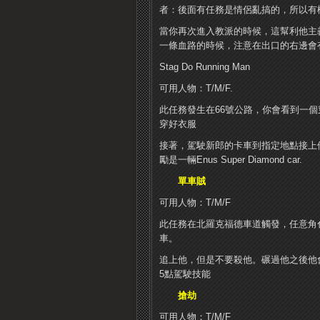
者：後面有任務是情侶亂搞的，所以有機
當你再次進入教派的時候，這幫利他主義
一條血路的時候，注意在出口的右邊會
Stag Do Running Man
可用人物：T/M/F.
此任務發生在66號公路，你會看到一
穿好衣服
接著，駕駛新郎的卡車到指定地點接上
勵是一輛Enus Super Diamond car.
單車賊
可用人物：T/M/F
此任務在北羅克福德車道觸發，任意角
車。
追上他，但是不要殺他。碾過他之後他
5點駕駛技能
搶劫
可用人物：T/M/F