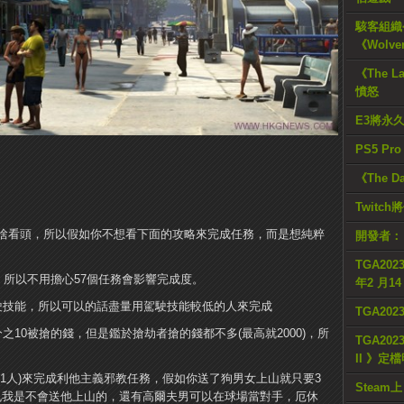
駭客組織公
《Wolve
《The L
憤怒
E3將永
PS5 Pr
《The D
Twitc
沒啥看頭，所以假如你不想看下面的攻略來完成任務，而是想純粹
開發者：
TGA2023
，所以不用擔心57個任務會影響完成度。
年2 月1
駛技能，所以可以的話盡量用駕駛技能較低的人來完成
TGA20
10被搶的錢，但是鑑於搶劫者搶的錢都不多(最高就2000)，所
TGA2023
II 》定
(共11人)來完成利他主義邪教任務，假如你送了狗男女上山就只要3
Steam上
老面孔我是不會送他上山的，還有高爾夫男可以在球場當對手，厄休