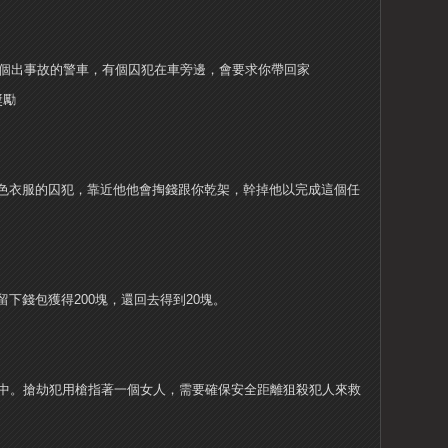
一個出事故的警車，有個囚犯在車旁邊，會要求你帶回家
獎勵
色衣服的囚犯，靠近他他會掏錢跟你乾架，幹掉他以完成這個任
下錢包獲得200塊，還回去得到20塊。
et的小巷中。搶劫犯用槍指著一個女人，需要確保安全距離狙殺犯人來救