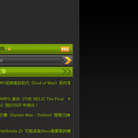
資訊
文章
ONY或將復刻初代《God of War》系列三
PG 新作《THE RELIC The First
an》預計2025 年推出！
畫《Spider-Man：Online》開發已終
ellblade 2》可能成為Xbox最重要的獨