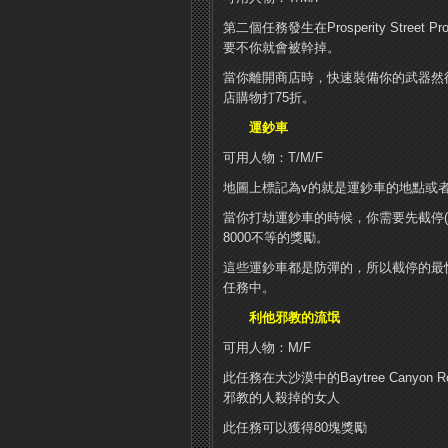
第二個任務發生在Prosperity Str
要不你就會被幹掉。
當你離開商店時，快速裝備你的武器然後
店購物打75折。
運鈔車
可用人物：T/M/F
地圖上標記為v的就是運鈔車的地點或
當你打劫運鈔車的時候，你需要先截停(
8000不等的獎勵。
這些運鈔車都是防彈的，所以截停的最
任務中。
利他邪教的流氓
可用人物：M/F
此任務在大沙漠中的Baytree Cany
邪教的人殺掉的女人
此任務可以獲得80塊獎勵