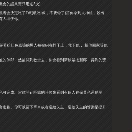
會的話其實只用送3次)
者會決定吃了T叔(敢吃t叔，不要命了)當你拿到火神槍，殺出
有人埋伏你。
個穿著粉紅色底褲的男人被被綁在桿子上，救下他， 載他回家等他
他的伴郎，然後開到教堂去，你會看到新娘暴揍新郎，得到的獎
色可完成。當你開到區域的時候會看到有個人在偷黃色運動單
會逃跑。你可以留下單車或者還給失主，還給失主的獎勵是提升