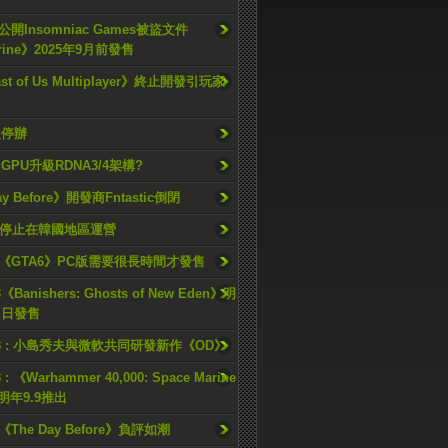
開Insomniac Games被盜文件
rine》2025年9月前發售
ast of Us Multiplayer》終止開發引玩家
久停辦
o GPU升級RDNA3/4架構?
ay Before》開發商Fntastic倒閉
h將停止在韓國地區運營
《GTA6》PC版需要很長時間才發售
《Banishers: Ghosts of New Eden》明
4 日發售
23 : 小島秀夫與微軟共同研發新作《OD》
 : 《Warhammer 40,000: Space Marine
檔明年9.9推出
《The Day Before》負評如潮