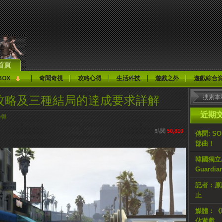
首頁
BOX
奇聞奇視
攻略心得
生活科技
遊戲之外
遊戲綜合
務攻略及三種結局的達成要求詳解
近期
心得
點閱
50,810
傳聞: S
部曲！
韓國獨立AR
Guardi
記者：原計
止
媒體：《H
佔遊戲