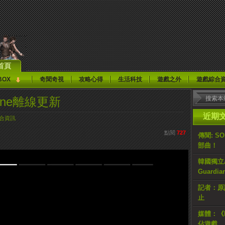
首頁
BOX
奇聞奇視
攻略心得
生活科技
遊戲之外
遊戲綜合
One離線更新
近期
合資訊
點閱
727
傳聞: S
部曲！
韓國獨立AR
Guardi
記者：原計
止
媒體：《H
佔遊戲