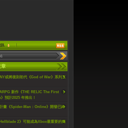
資訊
文章
ONY或將復刻初代《God of War》系列三
PG 新作《THE RELIC The First
an》預計2025 年推出！
畫《Spider-Man：Online》開發已終
ellblade 2》可能成為Xbox最重要的獨