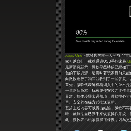
Xbox One
正式發售的前一天開放了“首
家可以自行下載並通過USB手指來為
Xb
最新消息顯示，微軟早些時候已經撤下
包的下載資源，這意味著玩家目前只能使用
向微軟進行了詢問並收到了一些答复。
首先，微軟代表解釋稱網頁中的並不是
一舊兩個版本，玩家即使安裝之後依舊需要
其次，操作步驟太過煩瑣，微軟擔心大
單、安全的在線方式推送更新。
基於上述內容可以得出結論，微軟不再
時，就無法自己動手來恢復操作系統，
此，微軟表示玩家值得這樣做，因為更