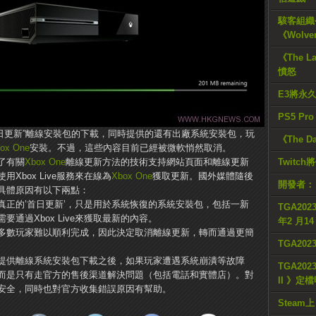
駭客組織公
《Wolve
《The L
憤怒
E3將永
PS5 Pr
日更新”離線安裝包的下載，同時提供的還有出廠系統安裝包，玩
《The D
ox One
安裝。不過，這些內容目前已經被微軟悄然取消。
了有關
Xbox One
離線更新方法的技術支持網站頁面和離線更新
Twitc
Xbox Live服務來在線為
Xbox One
獲取更新。國外媒體隨後
開發者：
具體原因有以下兩點：
真正的’首日更新’，只是用於系統恢復的系統安裝包，包括一新
TGA2023
通過Xbox Live來獲取最新的內容。
年2 月1
多數玩家難以順利完成，因此決定取消離線更新，轉而通過更簡
TGA20
提供離線系統安裝包下載之後，如果玩家遭遇系統崩潰等故障
TGA2023
而是只有走官方的售後渠道解決問題（包括電話和實體店）。對
II 》定
安全，同時也對官方收集錯誤原因有幫助。
Steam上