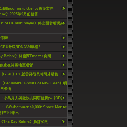
開Insomniac Games被盜文件
rine》2025年9月前發售
ast of Us Multiplayer》終止開發引玩家
久停辦
o GPU升級RDNA3/4架構?
ay Before》開發商Fntastic倒閉
h將停止在韓國地區運營
《GTA6》PC版需要很長時間才發售
《Banishers: Ghosts of New Eden》明
4 日發售
23 : 小島秀夫與微軟共同研發新作《OD》
 : 《Warhammer 40,000: Space Marine
檔明年9.9推出
《The Day Before》負評如潮