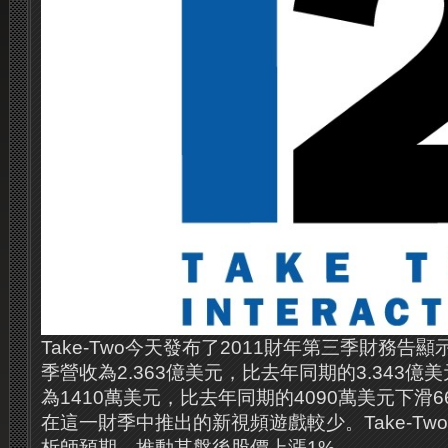
Take-Two今天發布了2011財年第三季財務告顯示
季營收為2.363億美元，比去年同期的3.343億
為1410萬美元，比去年同期的4090萬美元下滑
在這一財季中推出的新視頻遊戲較少。Take-T
析師預期，推動其盤後股價上漲1%。