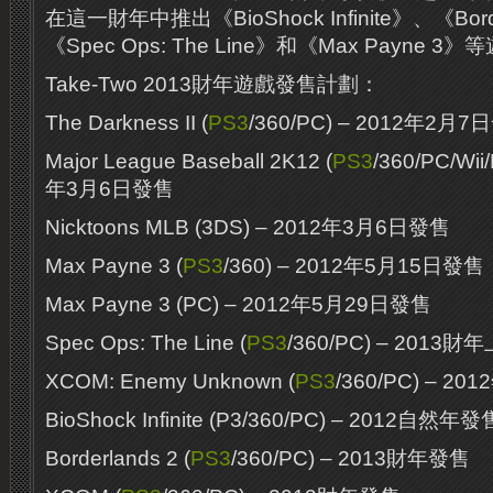
在這一財年中推出《BioShock Infinite》、《Bord
《Spec Ops: The Line》和《Max Payne 3
Take-Two 2013財年遊戲發售計劃：
The Darkness II (
PS3
/360/PC) – 2012年2月
Major League Baseball 2K12 (
PS3
/360/PC/Wii
年3月6日發售
Nicktoons MLB (3DS) – 2012年3月6日發售
Max Payne 3 (
PS3
/360) – 2012年5月15日發售
Max Payne 3 (PC) – 2012年5月29日發售
Spec Ops: The Line (
PS3
/360/PC) – 2013
XCOM: Enemy Unknown (
PS3
/360/PC) – 2
BioShock Infinite (P3/360/PC) – 2012自然年發
Borderlands 2 (
PS3
/360/PC) – 2013財年發售