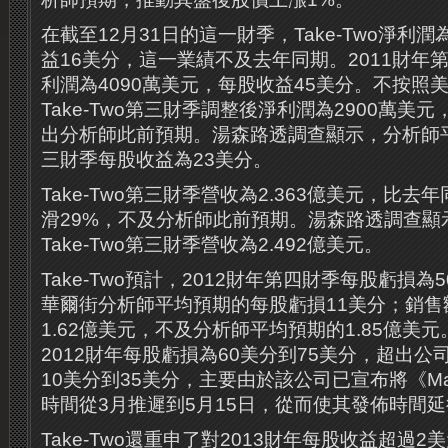
在截至12月31日的這一財季，Take-Two淨利潤
益16美分，這一業績不及去年同期。2011財年第三
利潤為4090萬美元，每股收益45美分。不按照
Take-Two第三財季調整後淨利潤為2900萬美
出分析師此前預期。湯森路透調查顯示，分析師平均
三財季每股收益為23美分。
Take-Two第三財季營收為2.363億美元，比去年
滑29%，不及分析師此前預期。湯森路透調查顯
Take-Two第三財季營收為2.492億美元。
Take-Two預計，2012財年第四財季每股虧損為
華爾街分析師平均預期的每股虧損11美分；銷售額
1.62億美元，不及分析師平均預期的1.85億美元。
2012財年每股虧損為60美分到75美分，超出
10美分到35美分，主要由於該公司已宣布將《Max 
時間從3月推遲到5月15日，從而使其發佈時間延
Take-Two還重申了對2013財年每股收益超過