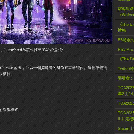
駭客組織公
《Wolve
《The L
憤怒
E3將永
PS5 Pr
解禁，GameSpot為該作打出了4分的評分。
《The D
am Knight》作為藍圖，並以一個掠奪者的身份來重新製作。這種感覺讓
Twitc
很糟糕。
開發者：
TGA2023
年2 月1
TGA20
的激勵模式
TGA2023
II 》定
Steam上