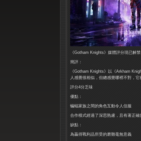
《Gotham Knights》媒體評分現已
簡評：
《Gotham Knights》以《Arkh
人感覺很相似，但總感覺哪裡不對，它
評分4分乏味
優點：
蝙蝠家族之間的角色互動令人信服
合作模式經過了深思熟慮，且有著正確
缺點：
為贏得戰利品所受的磨難毫無意義