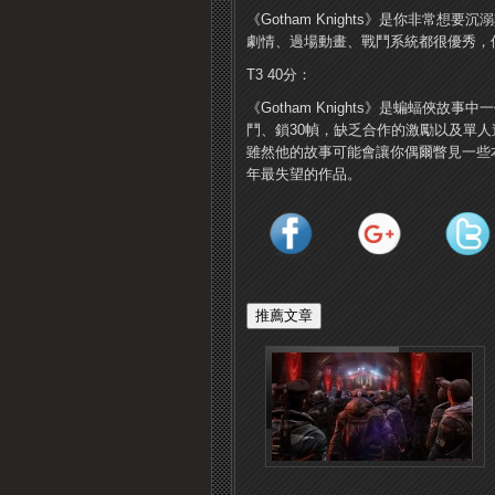
《Gotham Knights》是你非
劇情、過場動畫、戰鬥系統都很優秀，
T3 40分：
《Gotham Knights》是蝙蝠
鬥、鎖30幀，缺乏合作的激勵以及單
雖然他的故事可能會讓你偶爾瞥見一些本應
年最失望的作品。