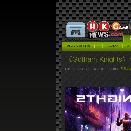
PLAYSTATION
Switch
X
《Gotham Knigh
Posted : Oct - 21 - 2022 @ : 7:14 pm |
遊戲綜