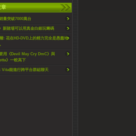
文章
銷量突破7000萬台
 5》新賭場可以用真金白銀玩籌碼
層: 花在HD-DVD上的精力完全是愚蠢地
。
要用《Devil May Cry DmC》與
netta》一較高下
S Vita能進行跨平台群組聊天