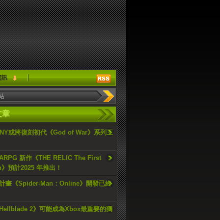
資訊
文章
ONY或將復刻初代《God of War》系列三
PG 新作《THE RELIC The First
an》預計2025 年推出！
畫《Spider-Man：Online》開發已終
ellblade 2》可能成為Xbox最重要的獨