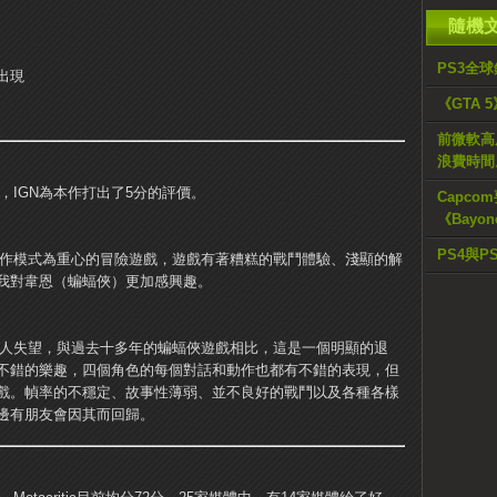
隨機
PS3全球
出現
《GTA
前微軟高
浪費時間
已解禁，IGN為本作打出了5分的評價。
Capcom
《Bayo
PS4與P
是一款以合作模式為重心的冒險遊戲，遊戲有著糟糕的戰鬥體驗、淺顯的解
我對韋恩（蝙蝠俠）更加感興趣。
回哥譚市令人失望，與過去十多年的蝙蝠俠遊戲相比，這是一個明顯的退
不錯的樂趣，四個角色的每個對話和動作也都有不錯的表現，但
戲。幀率的不穩定、故事性薄弱、並不良好的戰鬥以及各種各樣
邊有朋友會因其而回歸。