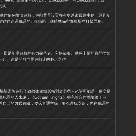
禁，Metacritic目前均分72分。25家媒體中，有14家媒體給了好
差評。
開放世界的動作角色扮演遊戲，遊戲背景設置在有史以來最為生動、最具互
雄結伴巡邏哥譚的五個街區，隨時準備空降現場並打擊罪犯。
爾登法環》一樣是年度遊戲的有力競爭者。它快節奏、動感十足的戰鬥從第
一起。這是開放世界遊戲迷的必玩之作，
性，並向蝙蝠家族進行了致敬雖然鎖30幀對於某些人來講可能是一個交易
罪的人來說，《Gotham Knights》的完美合作體驗很了不
以自己的方式冒險，要么直通主線，要么遊玩支線，你在哥譚的