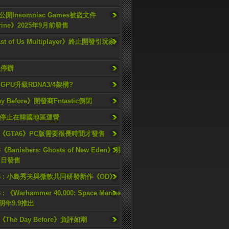
開Insomniac Games被盜文件
rine》2025年9月前發售
ast of Us Multiplayer》終止開發引玩家
久停辦
o GPU升級RDNA3/4架構?
ay Before》開發商Fntastic倒閉
h將停止在韓國地區運營
《GTA6》PC版需要很長時間才發售
《Banishers: Ghosts of New Eden》明
4 日發售
23 : 小島秀夫與微軟共同研發新作《OD》
 : 《Warhammer 40,000: Space Marine
檔明年9.9推出
《The Day Before》負評如潮