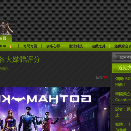
首頁
BOX
奇聞奇視
攻略心得
生活科技
遊戲之外
遊戲綜合
ts》各大媒體評分
近期
合資訊
點閱
380
傳聞: S
部曲！
韓國獨立AR
Guardi
記者：原計
止
媒體：《H
佔遊戲