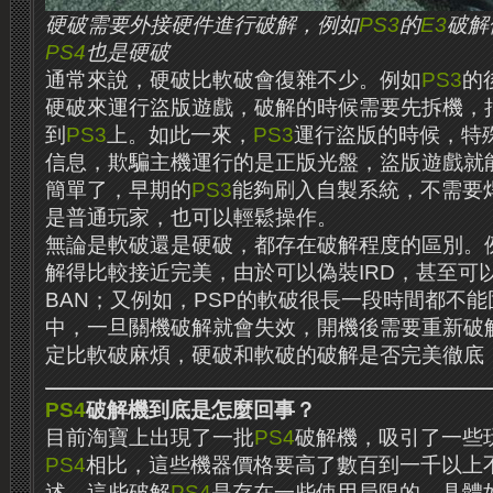
硬破需要外接硬件進行破解，例如
PS3
的
E3
破解
PS4
也是硬破
通常來說，硬破比軟破會復雜不少。例如
PS3
的
硬破來運行盜版遊戲，破解的時候需要先拆機，
到
PS3
上。如此一來，
PS3
運行盜版的時候，特
信息，欺騙主機運行的是正版光盤，盜版遊戲就
簡單了，早期的
PS3
能夠刷入自製系統，不需要
是普通玩家，也可以輕鬆操作。
無論是軟破還是硬破，都存在破解程度的區別。
解得比較接近完美，由於可以偽裝IRD，甚至可
BAN；又例如，PSP的軟破很長一段時間都不
中，一旦關機破解就會失效，開機後需要重新破
定比軟破麻煩，硬破和軟破的破解是否完美徹底
PS4
破解機到底是怎麼回事？
目前淘寶上出現了一批
PS4
破解機，吸引了一些
PS4
相比，這些機器價格要高了數百到一千以上
述，這些破解
PS4
是存在一些使用局限的，具體