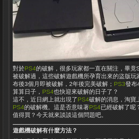
對於
PS4
的破解，很多玩家都一直在關注，畢竟S
被破解過，這些破解遊戲機所孕育出來的盜版玩家
布後3個月即被破解，2年後完美破解；
PS3
發布
算算日子，
PS4
也快迎來破解的日子了？
這不，近日網上就出現了
PS4
破解的消息，淘寶
PS4
的破解機。這是否意味著
PS4
已經破解了呢
值得買？今天就來談談這個問題吧。
遊戲機破解有什麼方法？