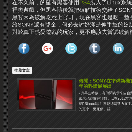
在不久前，的確有黑客使用
PS4
裝入了Linux
裡奧遊戲，但黑客隨後就把破解技術交給了SON
黑客因為破解吃惹上官司，現在黑客也是吃一塹
給SONY還有獎金，何必去討好滿是伸手黨的盜
對於真正熱愛遊戲的玩家，更不應該去嘗試破解
傳聞：SONY在準備新機實
年的科隆展展出
7月早些時候，有傳聞表示來自台
索尼已經做好計劃，以在2012年末
麼PSthree呢？ 索尼總是致力
的更小，更廉價。雖...