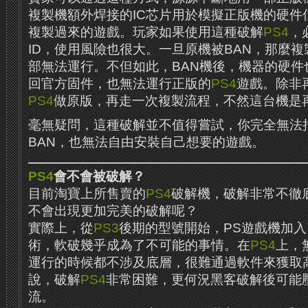
複製機額外焊接的IC芯片用於模擬正版機的硬件
複製過來的遊戲。玩家如果使用這種破解
PS4
，
ID，使用風險也很大。一旦原機被BAN，那麼
部無法運行。不但如此，BAN機後，機器的硬件
回官方固件，也無法運行正版的
PS4
遊戲。除非
PS4
做原版，再走一次複製流程，不然這台機是
毫無疑問，這種破解並不值得嘗試，你完全無法
BAN，也無法自由安裝自己想要的遊戲。
PS4
會不會被破解？
目前淘寶上所售賣的
PS4
破解機，破解非常不徹
不會出現更加完美的破解呢？
實際上，從
PS3
後期的型號開始，PS遊戲機加
術，軟破幾乎成為了不可能的事情。在
PS4
上，
運行的時候都不涉及底層，很難通過軟件來獲取
說，破解
PS4
非常困難，更何況黑客破解後可能
流。