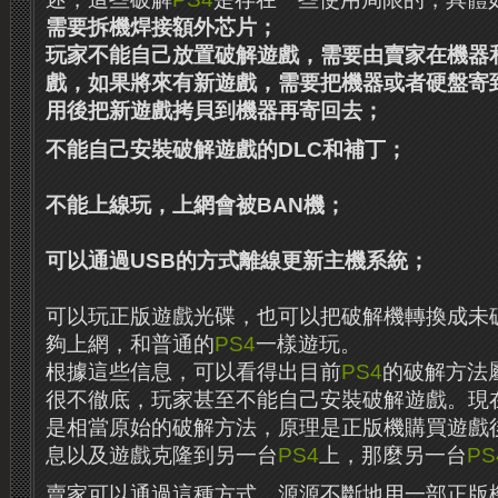
需要拆機焊接額外芯片；
玩家不能自己放置破解遊戲，需要由賣家在機器
戲，如果將來有新遊戲，需要把機器或者硬盤寄
用後把新遊戲拷貝到機器再寄回去；
不能自己安裝破解遊戲的DLC和補丁；
不能上線玩，上網會被BAN機；
可以通過USB的方式離線更新主機系統；
可以玩正版遊戲光碟，也可以把破解機轉換成未
夠上網，和普通的
PS4
一樣遊玩。
根據這些信息，可以看得出目前
PS4
的破解方法
很不徹底，玩家甚至不能自己安裝破解遊戲。現
是相當原始的破解方法，原理是正版機購買遊戲
息以及遊戲克隆到另一台
PS4
上，那麼另一台
PS
賣家可以通過這種方式，源源不斷地用一部正版