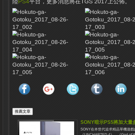
陸
PS4
平台，更多消息將在TGS 2017上公佈。
SONY暗示PS5將加大
SONY在本世代追求精品單機遊
《UNCHARTED 4》、《God of Wa