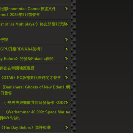
開Insomniac Games被盜文件
rine》2025年9月前發售
ast of Us Multiplayer》終止開發引玩家
久停辦
o GPU升級RDNA3/4架構?
ay Before》開發商Fntastic倒閉
h將停止在韓國地區運營
《GTA6》PC版需要很長時間才發售
《Banishers: Ghosts of New Eden》明
4 日發售
23 : 小島秀夫與微軟共同研發新作《OD》
 : 《Warhammer 40,000: Space Marine
檔明年9.9推出
《The Day Before》負評如潮