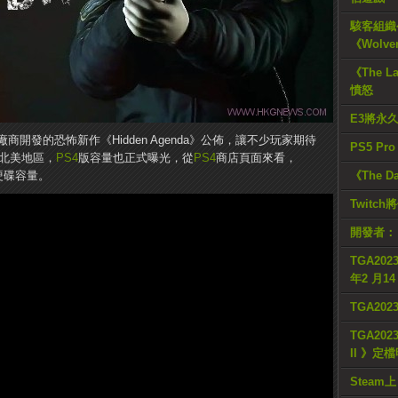
駭客組織公
《Wolve
《The L
憤怒
E3將永
n》廠商開發的恐怖新作《Hidden Agenda》公佈，讓不少玩家期待
PS5 Pr
陸北美地區，
PS4
版容量也正式曝光，從
PS4
商店頁面來看，
B的硬碟容量。
《The D
Twitc
開發者：
TGA2023
年2 月1
TGA20
TGA2023
II 》定
Steam上