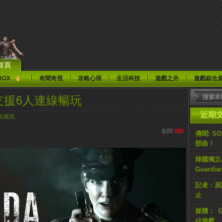
首頁
BOX
奇聞奇視
攻略心得
生活科技
遊戲之外
遊戲綜合
a》支援6人連線暢玩
近期
合資訊
點閱
652
傳聞: S
部曲！
韓國獨立AR
Guardi
記者：原計
止
媒體：《H
佔遊戲