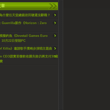
文章
: 為什麼任天堂總裁岩田聰還沒辭職？
：Guerrilla新作《Horizon：Zero
釣魚《Dovetail Games Euro
g》10月22日登陸PC
s of Xillia》邀請歌手濱崎步演唱主題曲
ision CEO證實若微軟收購失敗仍將支付30億
費