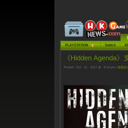
PLAYSTATION
Switch
X
《Hidden Agend
Posted : Oct - 21 - 2017 @ : 9:14 pm |
遊戲綜