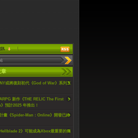
資訊
文章
ONY或將復刻初代《God of War》系列三
PG 新作《THE RELIC The First
an》預計2025 年推出！
畫《Spider-Man：Online》開發已終
ellblade 2》可能成為Xbox最重要的獨