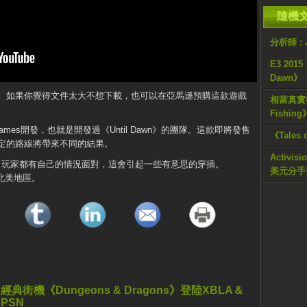
隨機
分析師 
E3 2015
Dawn》
。如果你覺得文件太大不想下載，也可以在亞馬遜預購這款遊戲
相當真實模擬
Fishin
sive Games開發，也就是開發過《Until Dawn》的團隊。這款即將發售
《Tale
定的路線將帶來不同的結果。
Activ
名玩家都有自己的情況面對，這會引起一些有意思的穿插。
美元分手
登陸北美地區。
經典街機《Dungeons & Dragons》登陸XBLA＆
PSN