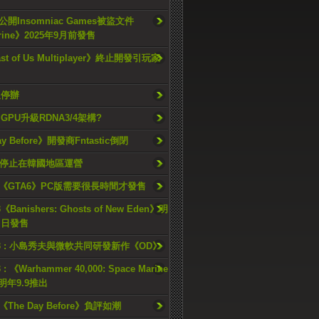
開Insomniac Games被盜文件
rine》2025年9月前發售
ast of Us Multiplayer》終止開發引玩家
久停辦
o GPU升級RDNA3/4架構?
ay Before》開發商Fntastic倒閉
h將停止在韓國地區運營
《GTA6》PC版需要很長時間才發售
《Banishers: Ghosts of New Eden》明
4 日發售
23 : 小島秀夫與微軟共同研發新作《OD》
 : 《Warhammer 40,000: Space Marine
檔明年9.9推出
《The Day Before》負評如潮