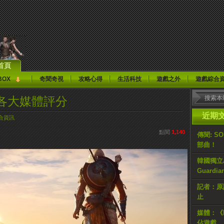
首頁
BOX
奇聞奇視
攻略心得
生活科技
遊戲之外
遊戲綜合
各大媒體評分
近期
合資訊
點閱
1,140
傳聞: S
部曲！
韓國獨立AR
Guardi
記者：原計
止
媒體：《H
佔遊戲