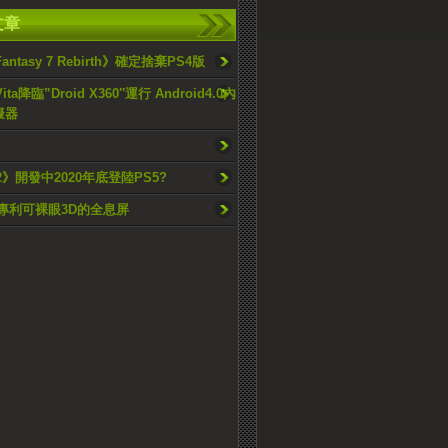
文章
 Fantasy 7 Rebirth》確定捨棄PS4版
ita降臨”Droid X360″運行 Android4.0內
擬器
y 2》開發中2020年底登陸PS5?
新專利可裸眼3D的全息屏