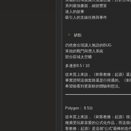
系列最強畫面，細節豐富
迷人的故事
吸引人的支線任務與事件
缺點
仍然會出現讓人無語的BUG
笨拙的戰鬥與潛入系統
部分區域太空曠
多邊形8.5 / 10
從本質上來說，《刺客教條：起源》還
事實證明這個套路還是行得通的。《刺
希望能看到更新鮮的體驗和想法。
Polygon： 8.5分
從本質上來說，《刺客教條：起源》很
種廣受玩家喜愛的公式化作品，而這個
客教條：起源》是這個“公式”最棒的