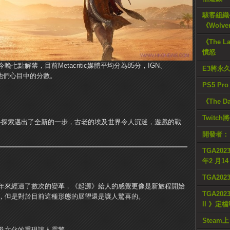
駭客組織公
《Wolve
《The L
憤怒
點解禁，目前Metacritic媒體平均分為85分，IGN、
E3將永
了他們心目中的分數。
PS5 Pr
《The D
Twitc
風格探索邁出了全新的一步，古老的埃及世界令人沉迷，遊戲的戰
開發者：
TGA2023
年2 月1
TGA20
年來經過了數次的變革，《起源》給人的感覺更像是新旅程開始
TGA2023
，但是對於目前這種形態的展望還是讓人驚喜的。
II 》定
Steam上
及文化的重現讓人震驚