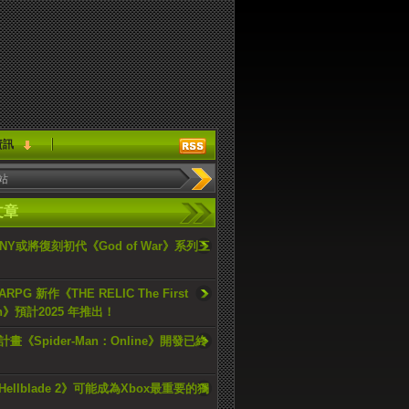
資訊
文章
ONY或將復刻初代《God of War》系列三
PG 新作《THE RELIC The First
an》預計2025 年推出！
畫《Spider-Man：Online》開發已終
ellblade 2》可能成為Xbox最重要的獨