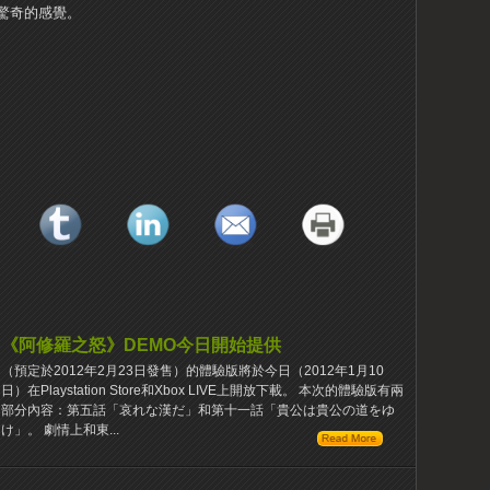
驚奇的感覺。
《阿修羅之怒》DEMO今日開始提供
（預定於2012年2月23日發售）的體驗版將於今日（2012年1月10
日）在Playstation Store和Xbox LIVE上開放下載。 本次的體驗版有兩
部分內容：第五話「哀れな漢だ」和第十一話「貴公は貴公の道をゆ
け」。 劇情上和東...