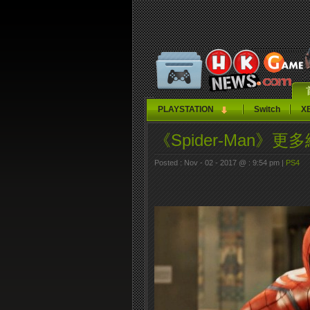
PLAYSTATION
Switch
X
《Spider-Man》更
Posted : Nov - 02 - 2017 @ : 9:54 pm |
PS4