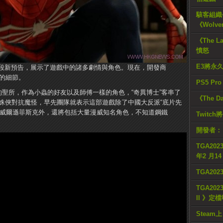
駭客組織公
《Wolve
《The L
憤怒
E3將永
佈了一段新預告，展示了遊戲中的諸多劇情與角色。現在，開發商
遊戲的細節。
PS5 Pr
的聖所，作為小蟲的好友以及師傅一樣的角色，“奇異博士”客串了
《The D
聯手蜘蛛俠對抗魔怪，早先團隊就表示這部遊戲除了中國大反派“底片先
金並”威爾遜菲斯克外，還將包括大量漫威知名角色，不知道鋼鐵
Twitc
開發者：
TGA2023
年2 月1
TGA20
TGA2023
II 》定
Steam上