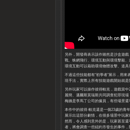
另外，開發商表示該作雖然是沙盒遊戲
戰、蛛網飛行、環境互動與環境擊殺、
環境互動可以藉助環境物體攻擊、道具
不過這些技能都有“初學者”展示，用
現手法，實際上所有技能遊戲開始就是
另外玩家可以操作彼得帕克，遊戲當中23
麗簡、邁爾斯莫瑞斯共同調查犯罪現場
梅姨是李馬丁公司的僱員，有些場景還
本作中的彼得·帕克還是一個23歲的
展示出這部分劇情，在很多場景中玩家
然而，令人感到意外的是，玩家甚至還
者，將會調查一些紐約市發生的事件，