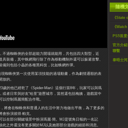
隨機
《State
《Watc
PS5首
官方介紹《D
聯繫
，不過蜘蛛俠的全部超能力開場就能用，共包括四大類型，近
道具裝備，其中蛛網飛行除了作為移動機制外還可以躲避攻擊、
泰晤士河
裝備則包括小蟲的各種黑科技，比如蛛網炸彈。
來表現蜘蛛俠第一次使用某項技能的過場動畫，作為劇情通順的表
開放的。
歲的他已經乾了《Spider-Man》這個行當8年，玩家可以與瑪
，或者日常與好友“哈里”遊歷城市，當然還包括梅姨，遊戲當中
可以控制瑪麗簡配合作戰。
青年，將會在蜘蛛俠和普通人的生活中努力地做出平衡，為了更多的
將會扮演彼得·帕克。
可以在部分關鍵場景中扮演瑪麗·簡。MJ是號角日報的一名記
除此之外還沒有更多關於MJ以及她那部分遊戲的細節和消息。