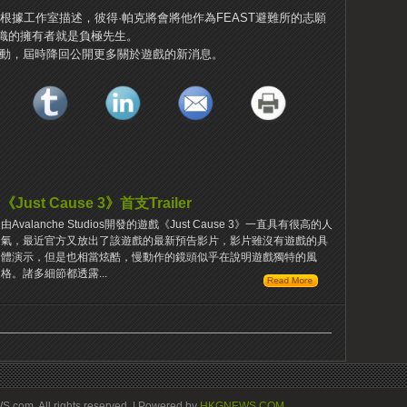
根據工作室描述，彼得·帕克將會將他作為FEAST避難所的志願
織的擁有者就是負極先生。
直播活動，屆時降回公開更多關於遊戲的新消息。
《Just Cause 3》首支Trailer
由Avalanche Studios開發的遊戲《Just Cause 3》一直具有很高的人
氣，最近官方又放出了該遊戲的最新預告影片，影片雖沒有遊戲的具
體演示，但是也相當炫酷，慢動作的鏡頭似乎在說明遊戲獨特的風
格。諸多細節都透露...
om. All rights reserved. | Powered by
HKGNEWS.COM