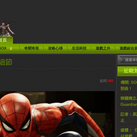
首頁
BOX
奇聞奇視
攻略心得
生活科技
遊戲之外
遊戲綜合
多細節
近期
點閱
650
傳聞: S
部曲！
韓國獨立AR
Guardi
記者：原計
止
媒體：《H
佔遊戲