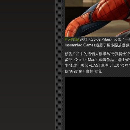
PS4
獨佔
遊戲《Spider-Man》公
Insomniac Games透露了更多關於
預告片當中的這個大樓即為“奇異博士”
多部《Spider-Man》動漫作品，
生”李馬丁與其FEAST軍團，以及“
俠“爸爸”會不會捧個場。