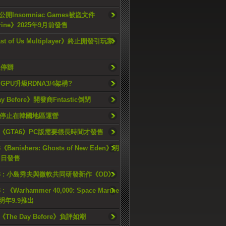
開Insomniac Games被盜文件
rine》2025年9月前發售
ast of Us Multiplayer》終止開發引玩家
久停辦
o GPU升級RDNA3/4架構?
ay Before》開發商Fntastic倒閉
h將停止在韓國地區運營
《GTA6》PC版需要很長時間才發售
《Banishers: Ghosts of New Eden》明
4 日發售
23 : 小島秀夫與微軟共同研發新作《OD》
 : 《Warhammer 40,000: Space Marine
檔明年9.9推出
《The Day Before》負評如潮