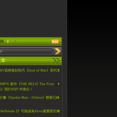
資訊
文章
ONY或將復刻初代《God of War》系列三
PG 新作《THE RELIC The First
an》預計2025 年推出！
畫《Spider-Man：Online》開發已終
ellblade 2》可能成為Xbox最重要的獨