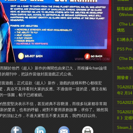
駭客組織公
《Wolve
《The L
憤怒
E3將永
PS5 Pr
《The D
列，而關於他們《超人》新作的傳聞也由來已久，而根據4chan論壇
Twitc
將在12月的期刊中，把該作當做封面遊戲正式公佈。
開發者：
週將公佈封面遊戲，正式這款《超人》新作，遊戲的規模和野心都很宏
TGA2023
驚，真迫不及待看到大家的反應。不過值得一提的是，樓主在帖
年2 月1
過的一張圖，帖子已經被鎖。
TGA20
的態度堅決表示不信，甚至經典不容褻瀆，而很多玩家都非常期
後帶來新的驚喜，也有的呼籲，絕對不要用原創故事，求你了。雖然我
TGA2023
IP的頂缸之作，不過大家暫且不要太當真，我們拭目以待。
II 》定
Steam上