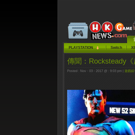
PLAYSTATION
Switch
X
傳聞：Rockstea
Posted : Nov - 03 - 2017 @ : 9:03 pm |
遊戲綜