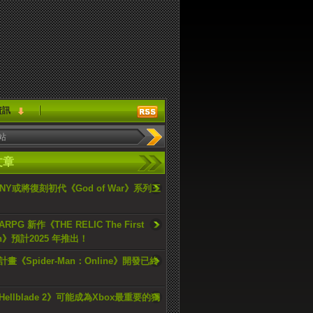
資訊
文章
ONY或將復刻初代《God of War》系列三
PG 新作《THE RELIC The First
an》預計2025 年推出！
畫《Spider-Man：Online》開發已終
ellblade 2》可能成為Xbox最重要的獨