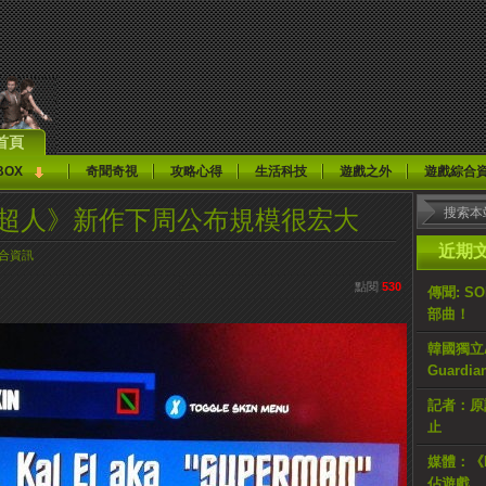
首頁
BOX
奇聞奇視
攻略心得
生活科技
遊戲之外
遊戲綜合
dy《超人》新作下周公布規模很宏大
近期
合資訊
點閱
530
傳聞: S
部曲！
韓國獨立AR
Guardi
記者：原計
止
媒體：《H
佔遊戲