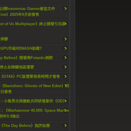
開Insomniac Games被盜文件
rine》2025年9月前發售
ast of Us Multiplayer》終止開發引玩家
久停辦
o GPU升級RDNA3/4架構?
ay Before》開發商Fntastic倒閉
h將停止在韓國地區運營
《GTA6》PC版需要很長時間才發售
《Banishers: Ghosts of New Eden》明
4 日發售
23 : 小島秀夫與微軟共同研發新作《OD》
 : 《Warhammer 40,000: Space Marine
檔明年9.9推出
《The Day Before》負評如潮