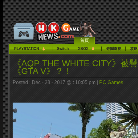
首頁
PLAYSTATION
Switch
XBOX
奇聞奇視
攻略
《AQP THE WHITE CITY》
《GTA V》？！
Posted : Dec - 28 - 2017 @ : 10:05 pm |
PC Games