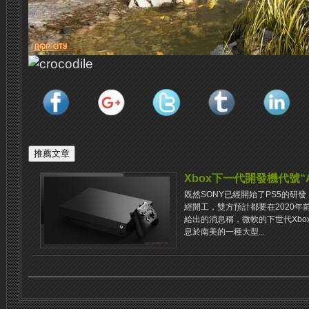
Xbox下一代開發機代號“An
既然SONY已經開始了PS5的研發
經開工，雙方預計都要在2020年
給出的消息稱，微軟的下世代Xbox開
息於南美的一種大型...