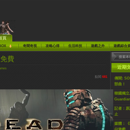
首頁
BOX
奇聞奇視
攻略心得
生活科技
遊戲之外
遊戲綜合
久免費
近期
ames
點閱
681
傳聞: S
部曲！
韓國獨立AR
Guardi
記者：原計
止
媒體：《H
佔遊戲