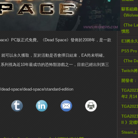
駭客組織公
《Wolve
《The L
憤怒
Space》PC版正式免費。《Dead Space》發佈於2008年，是一款
E3將永
PS5 Pr
平台，就可以永久獲取，至於活動是否會擇日結束，EA尚未明確。
《The D
ce》系列視為近10年最成功的恐怖類游戲之一，目前已經出到第三
Twitc
開發者：
e/dead-space/dead-space/standard-edition
TGA2023
年2 月1
TGA20
TGA2023
II 》定
Steam上