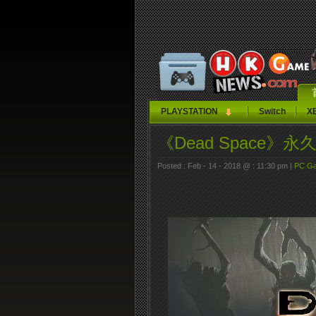
PLAYSTATION
Switch
X
《Dead Space》永
Posted : Feb - 14 - 2018 @ : 11:30 pm |
PC G