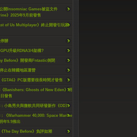
開Insomniac Games被盜文件
rine》2025年9月前發售
ast of Us Multiplayer》終止開發引玩家
久停辦
o GPU升級RDNA3/4架構?
ay Before》開發商Fntastic倒閉
h將停止在韓國地區運營
《GTA6》PC版需要很長時間才發售
《Banishers: Ghosts of New Eden》明
4 日發售
23 : 小島秀夫與微軟共同研發新作《OD》
 : 《Warhammer 40,000: Space Marine
檔明年9.9推出
《The Day Before》負評如潮