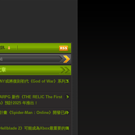
資訊
文章
ONY或將復刻初代《God of War》系列三
PG 新作《THE RELIC The First
an》預計2025 年推出！
畫《Spider-Man：Online》開發已終
ellblade 2》可能成為Xbox最重要的獨