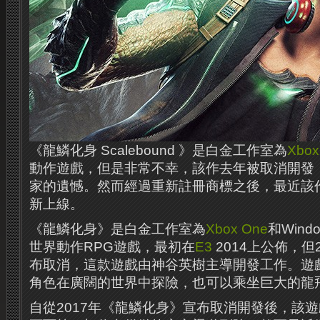
《龍鱗化身 Scalebound 》是白金工作室為
Xbox
動作遊戲，但是非常不幸，該作去年被取消開發
家的遺憾。然而經過重新註冊商標之後，最近該
新上線。
《龍鱗化身》是白金工作室為
Xbox One
和Wind
世界動作RPG遊戲，最初在
E3
2014上公佈，但
布取消，這款遊戲由神谷英樹主導開發工作。遊
角色在廣闊的世界中探險，也可以乘坐巨大的龍
自從2017年《龍鱗化身》宣布取消開發後，該