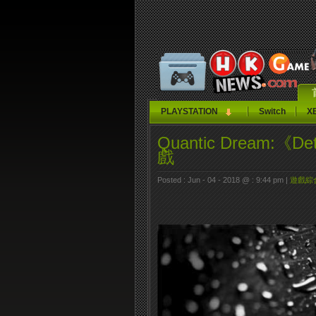
PLAYSTATION
Switch
X
Quantic Dream:《D
戲
Posted : Jun - 04 - 2018 @ : 9:44 pm |
遊戲綜