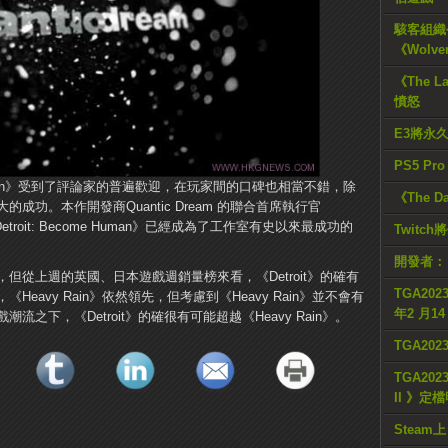
駭客組織公
《Wolve
《The L
憤怒
E3將永
PS5 Pr
e Human》受到了評論家的普遍歡迎，在玩家間的口碑也相當不錯，除
《The D
功。本作開發商Quantic Dream 的聯合首席執行官
etroit: Become Human》已經成為了工作室有史以來最成功的
Twitc
開發者：
關數據，但從上週的英國、日本遊戲週銷量榜來看，《Detroit》的確有
TGA2023
avy Rain》依然領先，但考慮到《Heavy Rain》並不會有
年2 月1
之下，《Detroit》的確很有可能超越《Heavy Rain》。
TGA20
TGA2023
II 》定
Steam上