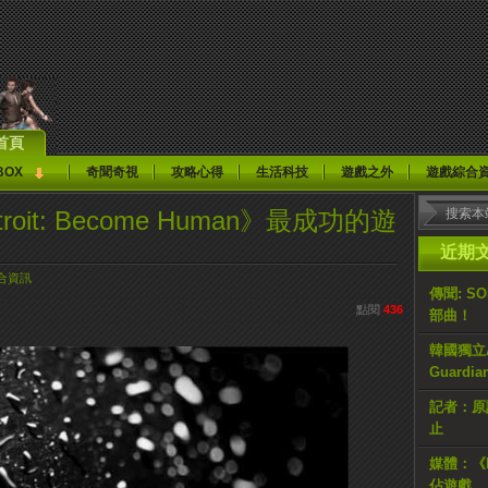
首頁
BOX
奇聞奇視
攻略心得
生活科技
遊戲之外
遊戲綜合
etroit: Become Human》最成功的遊
近期
合資訊
傳聞: S
點閱
436
部曲！
韓國獨立AR
Guardi
記者：原計
止
媒體：《H
佔遊戲