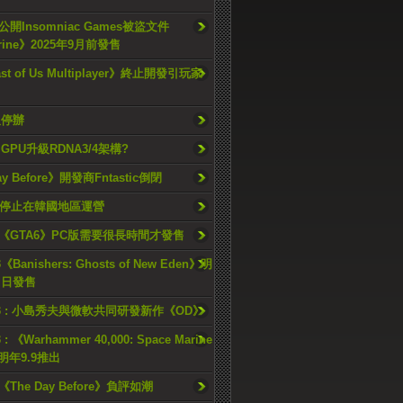
開Insomniac Games被盜文件
rine》2025年9月前發售
ast of Us Multiplayer》終止開發引玩家
久停辦
o GPU升級RDNA3/4架構?
ay Before》開發商Fntastic倒閉
h將停止在韓國地區運營
《GTA6》PC版需要很長時間才發售
《Banishers: Ghosts of New Eden》明
4 日發售
23 : 小島秀夫與微軟共同研發新作《OD》
 : 《Warhammer 40,000: Space Marine
檔明年9.9推出
《The Day Before》負評如潮