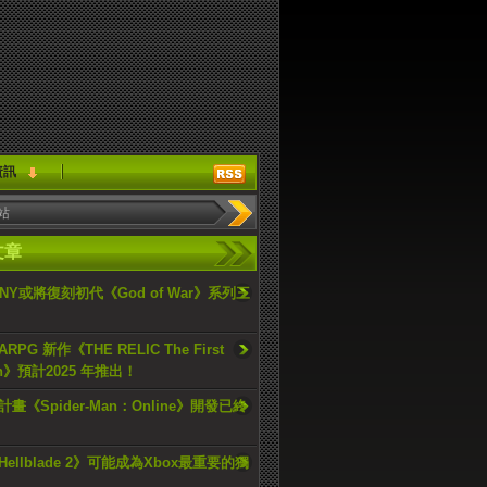
資訊
文章
ONY或將復刻初代《God of War》系列三
PG 新作《THE RELIC The First
an》預計2025 年推出！
畫《Spider-Man：Online》開發已終
ellblade 2》可能成為Xbox最重要的獨