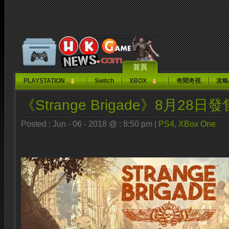
首頁
PLAYSTATION
Switch
XBOX
奇聞奇視
攻略
《Strange Brigade》8月28日發
Posted : Jun - 06 - 2018 @ : 8:50 pm |
PS4
,
XBox One