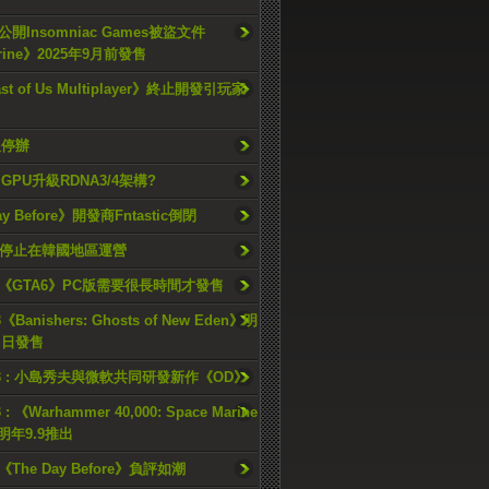
開Insomniac Games被盜文件
rine》2025年9月前發售
ast of Us Multiplayer》終止開發引玩家
久停辦
o GPU升級RDNA3/4架構?
ay Before》開發商Fntastic倒閉
h將停止在韓國地區運營
《GTA6》PC版需要很長時間才發售
《Banishers: Ghosts of New Eden》明
4 日發售
23 : 小島秀夫與微軟共同研發新作《OD》
 : 《Warhammer 40,000: Space Marine
檔明年9.9推出
《The Day Before》負評如潮