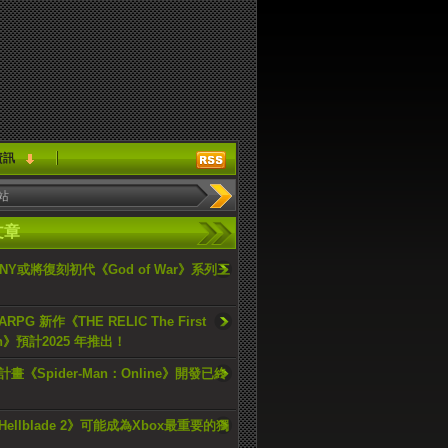
資訊
文章
ONY或將復刻初代《God of War》系列三
PG 新作《THE RELIC The First
an》預計2025 年推出！
畫《Spider-Man：Online》開發已終
ellblade 2》可能成為Xbox最重要的獨