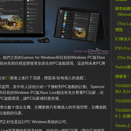
駭客組織公
《Wolve
《The L
憤怒
E3將永
PS5 Pr
，他們之前的Games for Windows和目前的Windows PC版Xbox
《The D
們目前的長期目標是開發更加原生的PC遊戲環境。這說明未來PC將
Twitc
開發者：
近在
E3
展會上進行了演講，標題為“給每個人的遊戲”。
TGA2023
眾提問，其中有人請他介紹一下微軟對PC遊戲的計劃。Spencer
年2 月1
s和目前的Windows PC版Xbox Live都沒有充分尊重PC玩家，但
PC遊戲環境，讓PC玩家感到更舒適。
TGA20
能售出數十億台主機。主機業務只有幾億人的市場空間，主機遊戲
TGA2023
玩遊戲的玩家。
II 》定
好也是設計PC Windows系統的公司。
Steam上
和Xbox Live等業務的初衷是好的，但任何一個PC玩家（我自己就經常