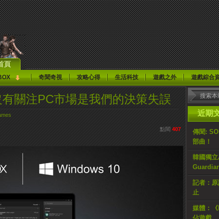
首頁
BOX
奇聞奇視
攻略心得
生活科技
遊戲之外
遊戲綜合
：之前沒有關注PC市場是我們的決策失誤
近期
ames
點閱
407
傳聞: S
部曲！
韓國獨立AR
Guardi
記者：原計
止
媒體：《H
佔遊戲