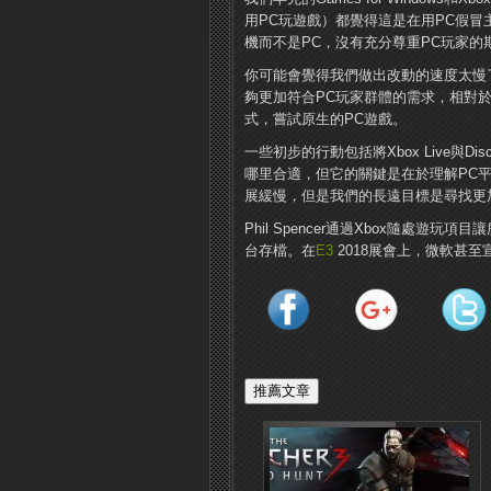
用PC玩遊戲）都覺得這是在用PC假
機而不是PC，沒有充分尊重PC玩家的
你可能會覺得我們做出改動的速度太慢
夠更加符合PC玩家群體的需求，相對
式，嘗試原生的PC遊戲。
一些初步的行動包括將Xbox Live與
哪里合適，但它的關鍵是在於理解PC平
展緩慢，但是我們的長遠目標是尋找更
Phil Spencer通過Xbox隨處遊
台存檔。在
E3
2018展會上，微軟甚