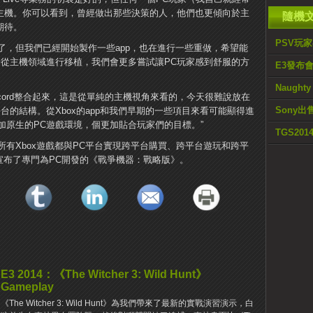
冒主機。你可以看到，曾經做出那些決策的人，他們也更傾向於主
隨機
期待。
PSV玩家
了，但我們已經開始製作一些app，也在進行一些重做，希望能
於從主機領域進行移植，我們會更多嘗試讓PC玩家感到舒服的方
E3發布會
Naugh
Discord整合起來，這是從單純的主機視角來看的，今天很難說放在
Sony出售
台的結構。從Xbox的app和我們早期的一些項目來看可能顯得進
加原生的PC遊戲環境，個更加貼合玩家們的目標。”
TGS2014
玩項目讓所有Xbox遊戲都與PC平台實現跨平台購買、跨平台遊玩和跨平
至宣布了專門為PC開發的《戰爭機器：戰略版》。
E3 2014：《The Witcher 3: Wild Hunt》
Gameplay
《The Witcher 3: Wild Hunt》為我們帶來了最新的實戰演習演示，白