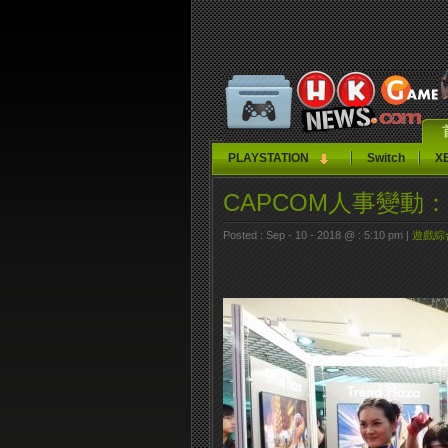
PLAYSTATION
Switch
X
CAPCOM人事變動
Posted : Sep - 10 - 2018 @ : 5:10 pm |
遊戲綜