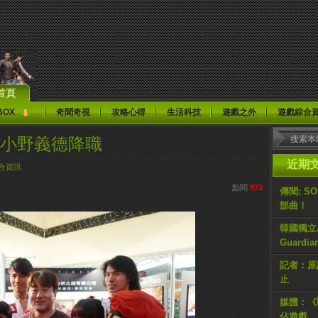
首頁
BOX
奇聞奇視
攻略心得
生活科技
遊戲之外
遊戲綜合
：小野義德降職
近期
合資訊
點閱
973
傳聞: S
部曲！
韓國獨立AR
Guardi
記者：原計
止
媒體：《H
佔遊戲