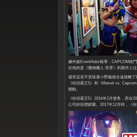
據外媒EventHubs報導，CAPC
任他的是《魔物獵人:世界》的製作人
儘管這並不意味著小野義德永遠脫離了
《街頭霸王5》和《Marvel vs. Cap
變動。
《街頭霸王5》2016年2月發售，而在2
公司的目標銷量。2017年12月時，《