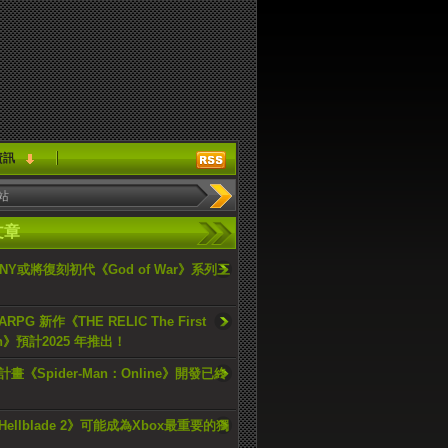
資訊
文章
ONY或將復刻初代《God of War》系列三
PG 新作《THE RELIC The First
an》預計2025 年推出！
畫《Spider-Man：Online》開發已終
ellblade 2》可能成為Xbox最重要的獨