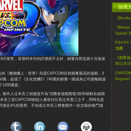
隨機
《Brothe
《Medal 
Speed​​
PS4 PS
洩露
《刺客信
inite》2017年9月發售，首發時本作的評價就不太好，銷量自然也就十分低迷
布11月1
CAPCOM
售的《魔物獵人：世界》則是CAPCOM目前銷量最高的遊戲，3
Dogma
50萬，超過了《生化危機5》740萬的銷量一躍成為公司最暢銷遊
1000萬套。
，製作人辻本良三就被提升為“消費者遊戲開發2部和移動在線開
本良三是CAPCOM創始人兼前任社長辻本憲三之子，同時也是
司接近4%的股票。不知道辻本良三將會製作一款怎樣的格鬥遊