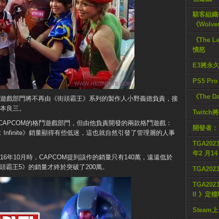
駭客組織公
《Wolve
《The L
憤怒
E3將永
PS5 Pr
《The D
OM格鬥遊戲部門將不再由《街頭霸王》系列的製作人小野義德負責，接
辻本良三。
Twitc
CAPCOM的格鬥遊戲部門，但由他負責開發的兩款格鬥遊戲：
開發者：
com: Infinite》銷量顯得有些低迷，這也就自然引發了管理層的人事
TGA2023
年2 月1
016年10月時，CAPCOM提到該作的銷量只有140萬，遠遠低於
街頭霸王5》的銷量才終於突破了200萬。
TGA20
TGA2023
II 》定
Steam上