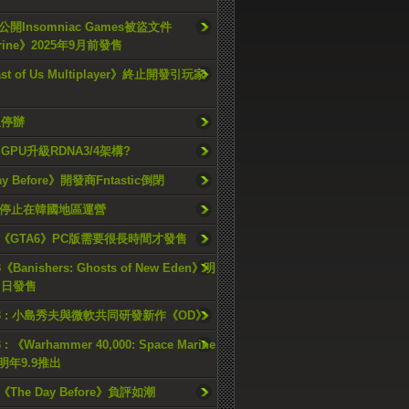
開Insomniac Games被盜文件
rine》2025年9月前發售
ast of Us Multiplayer》終止開發引玩家
久停辦
o GPU升級RDNA3/4架構?
ay Before》開發商Fntastic倒閉
h將停止在韓國地區運營
《GTA6》PC版需要很長時間才發售
《Banishers: Ghosts of New Eden》明
4 日發售
23 : 小島秀夫與微軟共同研發新作《OD》
 : 《Warhammer 40,000: Space Marine
檔明年9.9推出
《The Day Before》負評如潮