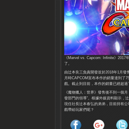
《Marvel vs. Capcom: Inf
了。
由辻本良三負責開發並於2018年1月發
月時CAPCOM宣布本作的銷量達到了7
戲。截止到目前，本作的銷量已經超過了
《魔物獵人：世界》發售後不到一個月
發部門的領導”。根據外媒資料顯示，辻
現任社長辻本春弘的弟弟，目前持有公
戲帶給玩家們呢？