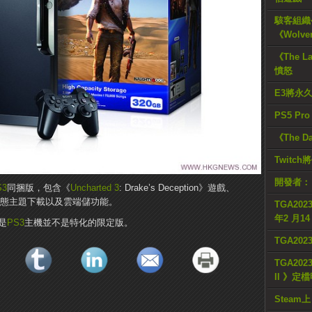
駭客組織公
《Wolve
《The L
憤怒
E3將永
PS5 Pr
《The D
Twitc
開發者：
S3
同捆版，包含《
Uncharted 3
: Drake’s Deception》遊戲、
動態主題下載以及雲端儲功能。
TGA2023
年2 月1
是
PS3
主機並不是特化的限定版。
TGA20
TGA2023
II 》定
Steam上