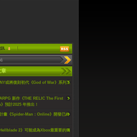
資訊
文章
ONY或將復刻初代《God of War》系列三
PG 新作《THE RELIC The First
an》預計2025 年推出！
畫《Spider-Man：Online》開發已終
ellblade 2》可能成為Xbox最重要的獨