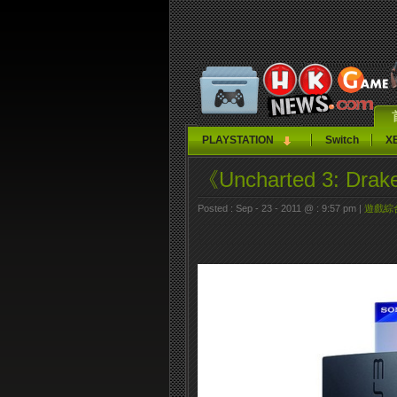
PLAYSTATION
Switch
X
《Uncharted 3: Dr
Posted : Sep - 23 - 2011 @ : 9:57 pm |
遊戲綜