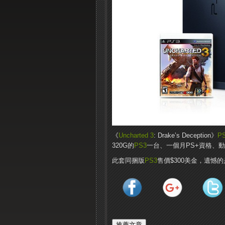
《
Uncharted 3
: Drake’s Deception》
P
320G的
PS3
一台、一個月PS+資格、
此套同捆版
PS3
售價$300美金，遺憾的