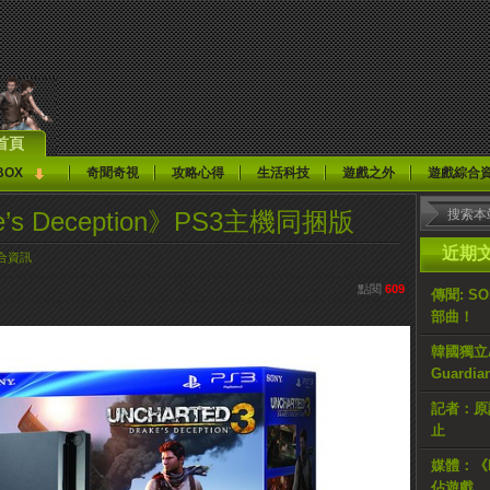
首頁
BOX
奇聞奇視
攻略心得
生活科技
遊戲之外
遊戲綜合
ake’s Deception》PS3主機同捆版
近期
合資訊
點閱
609
傳聞: S
部曲！
韓國獨立AR
Guardi
記者：原計
止
媒體：《H
佔遊戲