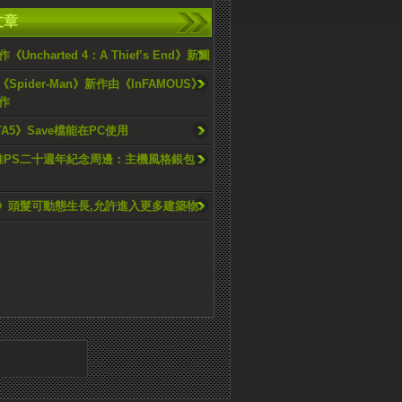
文章
Uncharted 4：A Thief’s End》新圖
《Spider-Man》新作由《InFAMOUS》
作
TA5》Save檔能在PC使用
再推PS二十週年紀念周邊：主機風格銀包
 6》頭髮可動態生長,允許進入更多建築物