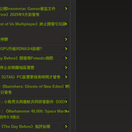
開Insomniac Games被盜文件
rine》2025年9月前發售
ast of Us Multiplayer》終止開發引玩家
久停辦
o GPU升級RDNA3/4架構?
ay Before》開發商Fntastic倒閉
h將停止在韓國地區運營
《GTA6》PC版需要很長時間才發售
《Banishers: Ghosts of New Eden》明
4 日發售
23 : 小島秀夫與微軟共同研發新作《OD》
 : 《Warhammer 40,000: Space Marine
檔明年9.9推出
《The Day Before》負評如潮