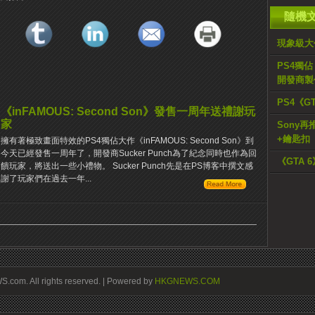
隨機
現象級大作《
PS4獨佔
開發商製
PS4《G
《inFAMOUS: Second Son》發售一周年送禮謝玩
家
Sony
+鑰匙扣
擁有著極致畫面特效的PS4獨佔大作《inFAMOUS: Second Son》到
今天已經發售一周年了，開發商Sucker Punch為了紀念同時也作為回
《GTA
饋玩家，將送出一些小禮物。 Sucker Punch先是在PS博客中撰文感
謝了玩家們在過去一年...
om. All rights reserved. | Powered by
HKGNEWS.COM