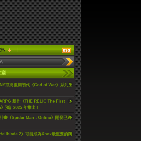
資訊
文章
ONY或將復刻初代《God of War》系列三
PG 新作《THE RELIC The First
an》預計2025 年推出！
畫《Spider-Man：Online》開發已終
ellblade 2》可能成為Xbox最重要的獨