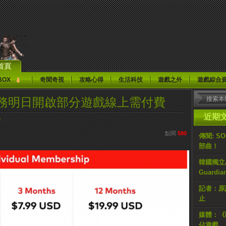
首頁
BOX
奇聞奇視
攻略心得
生活科技
遊戲之外
遊戲綜合
e會員服務明日開啟部分遊戲線上需付費
近期
h
點閱
580
傳聞: S
部曲！
韓國獨立AR
Guardi
記者：原計
止
媒體：《H
佔遊戲