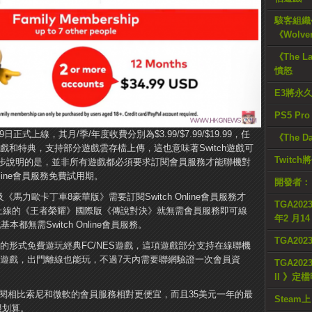
駭客組織公
《Wolve
《The L
憤怒
E3將永
PS5 Pr
19日正式上線，其月/季/年度收費分別為$3.99/$7.99/$19.99，任
《The D
戲和特典，支持部分遊戲雲存檔上傳，這也意味著Switch遊戲可
Twitc
步說明的是，並非所有遊戲都必須要求訂閱會員服務才能聯機對
nline會員服務免費試用期。
開發者：
及《馬力歐卡丁車8豪華版》需要訂閱Switch Online會員服務才
TGA2023
日上線的《王者榮耀》國際版《傳說對決》就無需會員服務即可線
年2 月1
本都無需Switch Online會員服務。
TGA20
庫”的形式免費遊玩經典FC/NES遊戲，這項遊戲部分支持在線聯機
C遊戲，出門離線也能玩，不過7天內需要聯網驗證一次會員資
TGA2023
II 》定
的年度訂閱相比索尼和微軟的會員服務相對更便宜，而且35美元一年的最
Steam上
很划算。