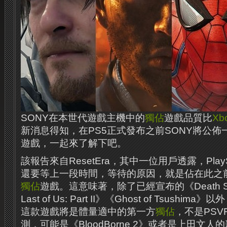
SONY在本世代遊戲主機中的
獨佔
遊戲品質比
Xb
新消息得知，在PS5正式發布之前SONY將公佈
遊戲，一起來了解下吧。
該報告來自ResetEra，其中一位用戶透露，PlaySt
還要等上一段時間，等待的原因，就是佔在此之
獨佔
遊戲。這意味著，除了已經宣布的《Death Str
Last of Us: Part II》《Ghost of Tsush
這款遊戲將是體量適中的第一方
獨佔
，不是PS
測，可能是《BloodBorne 2》或者是上田文人