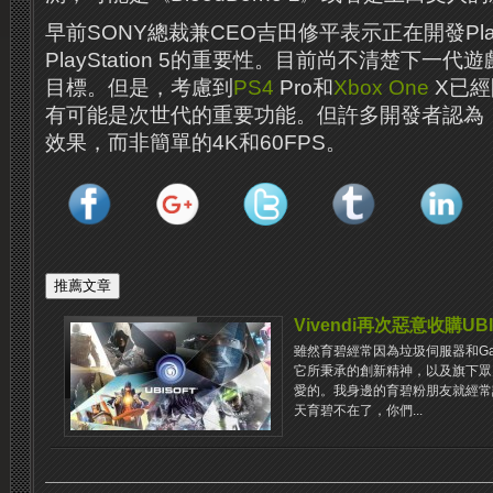
早前SONY總裁兼CEO吉田修平表示正在開發PlayS
PlayStation 5的重要性。目前尚不清楚下一
目標。但是，考慮到
PS4
Pro和
Xbox One
X已經
有可能是次世代的重要功能。但許多開發者認為
效果，而非簡單的4K和60FPS。
Vivendi再次惡意收購UBIS
雖然育碧經常因為垃圾伺服器和Ga
它所秉承的創新精神，以及旗下眾
愛的。我身邊的育碧粉朋友就經常
天育碧不在了，你們...