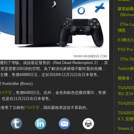
駭客組織公
《Wolve
《The L
憤怒
E3將永
PS5 Pr
《The D
考驗。就說最近發售的《Red Dead Redemption 2》，其
時更是需要105GB的空間。為了解決玩家硬碟不斷吃緊的危機，
Twitc
o主機，售價44980日元，定於2018年11月21日在日本發售。
開發者：
TGA2023
S4
手掣
，售價6480日元。此外，金色和銀色也獲得重印，售價
年2 月1
，也是在11月21日在日本發售。
TGA20
美發售了古銅色
PS4
手掣
，因此嚴格來說並不算新的。
TGA2023
II 》定
Steam上