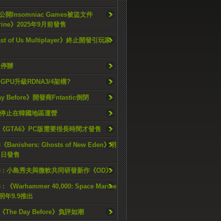
開Insomniac Games被盜文件
rine》2025年9月前發售
ast of Us Multiplayer》終止開發引玩家
久停辦
o GPU升級RDNA3/4架構?
ay Before》開發商Fntastic倒閉
h將停止在韓國地區運營
《GTA6》PC版需要很長時間才發售
《Banishers: Ghosts of New Eden》明
4 日發售
23 : 小島秀夫與微軟共同研發新作《OD》
 : 《Warhammer 40,000: Space Marine
檔明年9.9推出
《The Day Before》負評如潮