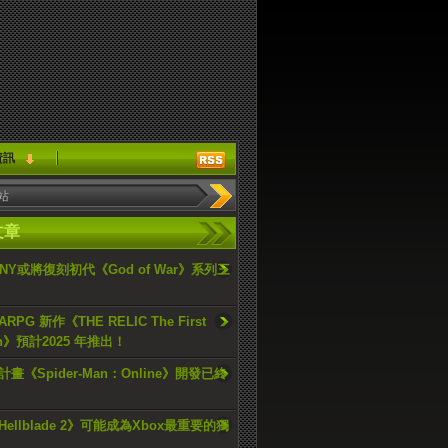
資訊
文章
ONY或將復刻初代《God of War》系列三
PG 新作《THE RELIC The First
an》預計2025 年推出！
畫《Spider-Man：Online》開發已終
ellblade 2》可能成為Xbox最重要的獨