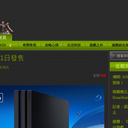
首頁
BOX
奇聞奇視
攻略心得
生活科技
遊戲之外
遊戲綜合
月21日發售
近期
合資訊
點閱
508
傳聞: S
部曲！
韓國獨立AR
Guardi
記者：原計
止
媒體：《H
佔遊戲