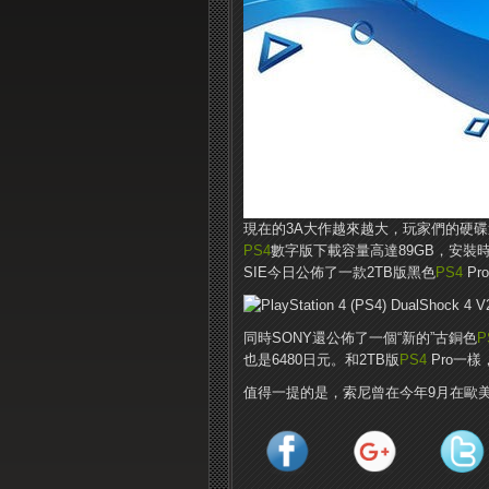
現在的3A大作越來越大，玩家們的硬碟遭到了
PS4
數字版下載容量高達89GB，安裝
SIE今日公佈了一款2TB版黑色
PS4
Pr
同時SONY還公佈了一個“新的”古銅色
P
也是6480日元。和2TB版
PS4
Pro一樣
值得一提的是，索尼曾在今年9月在歐