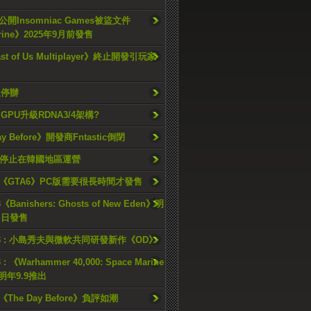
開Insomniac Games被盜文件
rine》2025年9月前發售
ast of Us Multiplayer》終止開發引玩家
久停辦
o GPU升級RDNA3/4架構?
ay Before》開發商Fntastic倒閉
h將停止在韓國地區運營
《GTA6》PC版需要很長時間才發售
《Banishers: Ghosts of New Eden》明
4 日發售
23 : 小島秀夫與微軟共同研發新作《OD》
 : 《Warhammer 40,000: Space Marine
檔明年9.9推出
《The Day Before》負評如潮