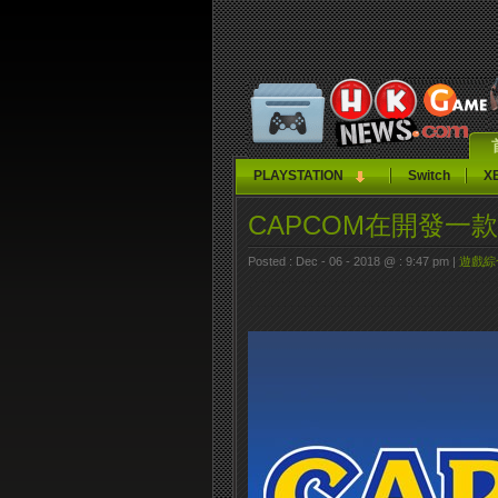
PLAYSTATION
Switch
X
CAPCOM在開發一
Posted : Dec - 06 - 2018 @ : 9:47 pm |
遊戲綜