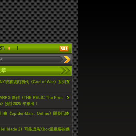
資訊
文章
ONY或將復刻初代《God of War》系列三
PG 新作《THE RELIC The First
an》預計2025 年推出！
畫《Spider-Man：Online》開發已終
ellblade 2》可能成為Xbox最重要的獨