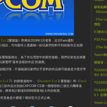
駭客組織公
《Wolve
《The L
憤怒
E3將永
PS5 Pr
 Evil
2重製版》即將於2019年1月發售，近日Fami通對
行採訪，竹內製作人透露稱一款玩家們預料不到的新作正在開
《The D
Twitc
全重製版推出，為了作出理想中的那些遊戲，我們目前也在積蓄
家驚呼“還有這樣的作品”的遊戲。
開發者：
規模詳情，不過能讓玩家們出乎意料的作品很可能會是卡普空早
TGA2023
P。
年2 月1
t Evil
7》的開發過程中，《
Resident Evil
2 重製版》和《
Devil
TGA20
三款作品分別由CAPCOM CS第一開發部的三個主力團隊進
TGA2023
加，將來有計劃達到同時開發4款大作的程度。
II 》定
戲究竟會是什麼呢？期待官方正式公佈。
Steam上