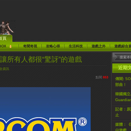
首頁
BOX
奇聞奇視
攻略心得
生活科技
遊戲之外
遊戲綜合
款讓所有人都很“驚訝”的遊戲
近期
合資訊
點閱
653
傳聞: S
部曲！
韓國獨立AR
Guardi
記者：原計
止
媒體：《H
佔遊戲