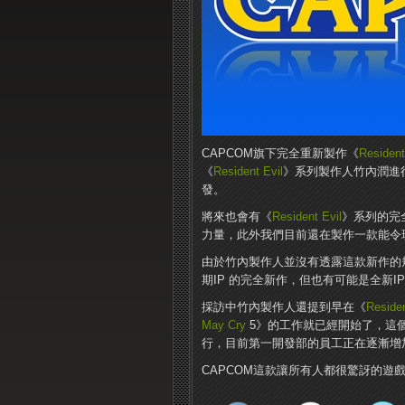
CAPCOM旗下完全重新製作《
Resident
《
Resident Evil
》系列製作人竹內潤進
發。
將來也會有《
Resident Evil
》系列的完
力量，此外我們目前還在製作一款能令玩
由於竹內製作人並沒有透露這款新作的
期IP 的完全新作，但也有可能是全新I
採訪中竹內製作人還提到早在《
Residen
May Cry
5》的工作就已經開始了，這個
行，目前第一開發部的員工正在逐漸增
CAPCOM這款讓所有人都很驚訝的遊