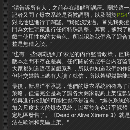
“請告訴所有人，之前存在誤解和誤譯。關於這一點
記者又問了爆衣系統是否被調弱，以及關於
PS4
對此他也進行了闢謠。“我從沒說過。首先我要
門為女性玩家進行任何特殊調整。其實，據我了
戲中使用性感的女角色。所以認為我們為了迎合
整是無稽之談。”
“也有一些傳聞提到了索尼的內容監管政策，但
版本之間不存在差異。任何關於索尼平台內容監
大家都知道這個遊戲系列，所以也知道我們的作
但社交媒體上總有人讀了就信，所以希望媒體能
最後，新堀洋平承認，他們的爆衣系統的確為了
策略，但這完全是為了讓各大商家能夠上架這款
後再進行改動的可能性也不是沒有。“爆衣系統
加入尺度太大的爆衣系統，以至於角色近乎裸體
定地區發售了。《Dead or Alive Xtreme 
法在歐洲和美區上架。”