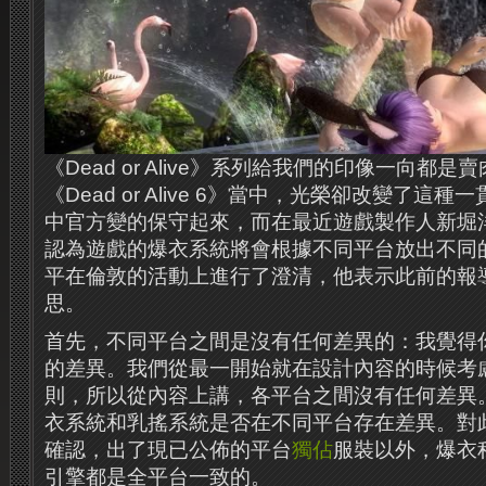
《Dead or Alive》系列給我們的印像一向都
《Dead or Alive 6》當中，光榮卻改變了這
中官方變的保守起來，而在最近遊戲製作人新堀
認為遊戲的爆衣系統將會根據不同平台放出不同
平在倫敦的活動上進行了澄清，他表示此前的報
思。
首先，不同平台之間是沒有任何差異的：我覺得
的差異。我們從最一開始就在設計內容的時候考
則，所以從內容上講，各平台之間沒有任何差異
衣系統和乳搖系統是否在不同平台存在差異。對
確認，出了現已公佈的平台
獨佔
服裝以外，爆衣
引擎都是全平台一致的。