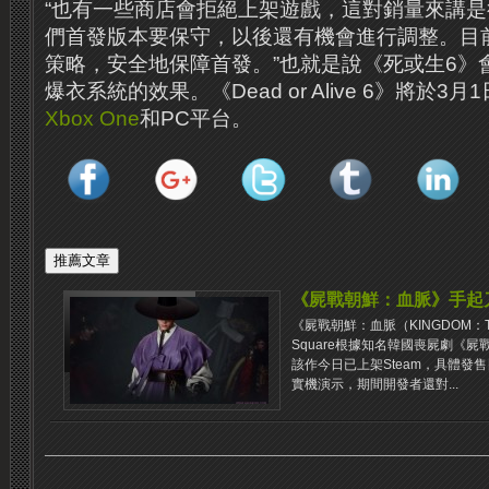
“也有一些商店會拒絕上架遊戲，這對銷量來講
們首發版本要保守，以後還有機會進行調整。目
策略，安全地保障首發。”也就是說《死或生6》
爆衣系統的效果。《Dead or Alive 6》將於3
Xbox One
和PC平台。
《屍戰朝鮮：血脈》手起
《屍戰朝鮮：血脈（KINGDOM：The
Square根據知名韓國喪屍劇《屍
該作今日已上架Steam，具體發
實機演示，期間開發者還對...