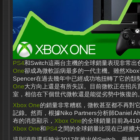
PS4
和Switch這兩台主機的全球銷量表現非常
One
卻成為微軟詬病最多的一代主機。雖然Xbox部
Spencer在過去幾年中已經成功地扭轉了它的
One
大方向上還是有所失誤。目前微軟正在招兵
室，相信在下個世代微軟還是能從劣勢中恢復的
Xbox One
的銷量非常糟糕，微軟甚至都不再對
記錄。然而，根據Niko Partners分析師Daniel A
布的消息顯示，
Xbox One
的全球銷量目前為41
Xbox One
和
PS4
之間的全球銷量比現在已經擴大
這則消息還反映出2017年推出的Switch，最終