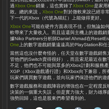
過
Xbox One
銷量，這也實錘了
Xbox One
是家用
敗。總的來說，
Xbox One
對於微軟來說​​已經
下一代的Xbox（代號為猩紅）上能做得更好。
Xbox One
可能在硬件方面表現不佳，但無論如
軟帶來了大量收入。而且這還與主機上的遊戲銷
據Niko Partners分析師Daniel Ahmad在Res
One
上的數字遊戲銷量遠遠高於PlayStation和
當然這也沒什麼奇怪的，任天堂在數字遊戲銷售
管他們的Switch賣得很好），而且索尼最近在
不足，他們也不可能與眾多的Xbox計劃和服務
XGP（Xbox遊戲通行證）和Xbox向下兼容，
玩家們購買數字遊戲，並向玩家們保證他們的遊
數字遊戲服務和遊戲陣容的增強也在一定程度反
決策的一個重大失誤，但是實力強大，財力雄厚
強勢回歸，這也是股東們希望看到的。