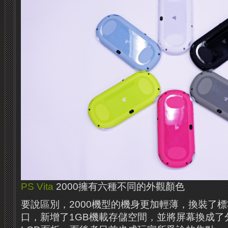
PS Vita
2000擁有六種不同的外觀顏色
要說區別，2000機型的機身更加輕薄，換裝了標準
口，新增了1GB機載存儲空間，並將屏幕換成了分辨