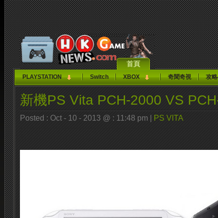
首頁
PLAYSTATION
Switch
XBOX
奇聞奇視
攻略
新機PS Vita PCH-2000 VS PCH
Posted : Oct - 10 - 2013 @ : 11:48 pm |
PS VITA