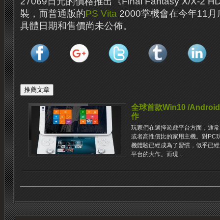
27069日元的價格推出《Final Fantasy X/X-
裝，而普通版的
PS Vita
2000掌機會在今年11
具體日期和售價尚未公佈。
全球首款Win10 /And
作
玩家們在選擇遊戲平台方面，通常
或者高性價比的家用主機。對PC
機體驗已經成為了習慣，似乎已經
平台的大作。而現...