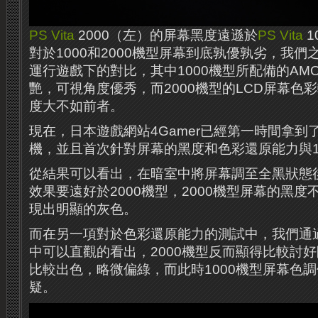
PS Vita
2000（左）的屏幕黑度遠遜於
PS Vita
1
對於1000和2000機型屏幕到底孰優孰劣，我
運行遊戲下的對比，其中1000機型所配備的AM
艷，可視角度優秀，而2000機型的LCD屏幕色
度大不如前者。
現在，日本遊戲網站4Gamer已經第一時間拿到
機，並且首次針對屏幕的黑度和色彩還原能力與1
從結果可以看出，在暗室中將屏幕調至全黑狀態後
效果要遠好於2000機型，2000機型屏幕的黑
現出明顯的灰色。
而在另一項對於色彩還原能力的測試中，我們通
中可以直觀的看出，2000機型反而顯得比較討
比較出色，略微偏綠，而此時1000機型屏幕色
疑。