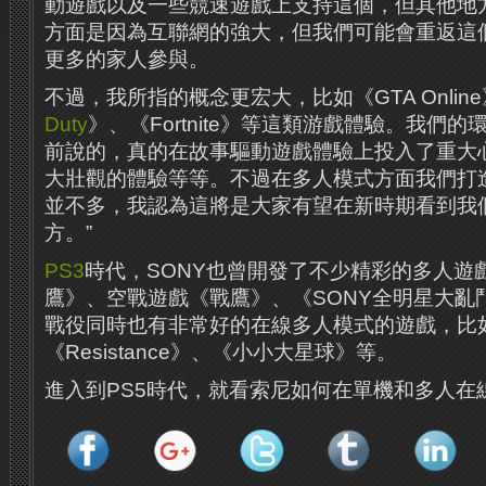
動遊戲以及一些競速遊戲上支持這個，但其他地
方面是因為互聯網的強大，但我們可能會重返這
更多的家人參與。
不過，我所指的概念更宏大，比如《GTA Onlin
Duty
》、《Fortnite》等這類游戲體驗。我們
前說的，真的在故事驅動遊戲體驗上投入了重大
大壯觀的體驗等等。不過在多人模式方面我們打
並不多，我認為這將是大家有望在新時期看到我
方。”
PS3
時代，SONY也曾開發了不少精彩的多人遊
鷹》、空戰遊戲《戰鷹》、《SONY全明星大亂
戰役同時也有非常好的在線多人模式的遊戲，比如《K
《Resistance》、《小小大星球》等。
進入到PS5時代，就看索尼如何在單機和多人在