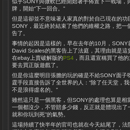
似乎SONY與微軟已經開始著手佈置下一戰場，
牌，開始“下一回合。”
但是這卻並不意味著人家真的對於自己現在的功
SONY，最近終於結束了他們的維權之路，把一
告了。
事情的起因是這樣的，早在去年的10月，SONY就
David Scales的黑客告上了法庭，其理由就
在ebay上賣破解版的
PS4
，而且還宣稱買了他的
要去買正版遊戲了。
但是你這麼明目張膽的玩的確是不給SONY面子
霆手段直接告訴了全世界的人：“除了任天堂，我
不是浪得虛名的。”
雖然這只是一個黑客，但SONY的處理也算是相
一個都沒少，不管賠多少錢，反正就是體現出了
就和你玩到死”的氣勢。
這場持續了快半年的官司也就在今天結尾了，法院認