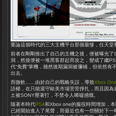
要論這個時代的三大主機平台那個最慘，任天堂
前者在剛剛推出了自己的主機之後，便被曝光了Sw
洞，然後便被一堆黑客群起而攻之，變成了繼PS
代“免費”掌機，雖然後期漏洞被彌補，但依然有
出去。
而微軟……由於自己的戰略失誤，導致
Xbox On
語權，在只能退守歐美市場苦苦掙扎，而且因為
土被SONY壓著打，不禁令人唏噓感慨。
隨著本時代
PS4
和Xbox one的服役時間增加
已經開始進入了尾聲，而最近也有一些關於下一