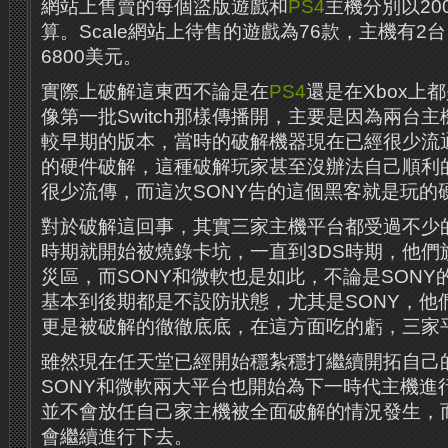
網站上售賣的每個盜版遊戲和
PS4
主機分別以20
算。Scale網站上待售的遊戲為76款，主機有2
6800美元。
實際上破解這東西不論是在
PS4
還是在Xbox上
像第一批Switch那樣傳播開，主要是因為兩台
較早期的版本，當時的破解機器現在已經很少流
的硬件破解，這種破解玩家甚至沒辦法自己順利
很少流傳，而這次SONY告的這個黑客就是玩的
對於破解這回事，其實三家主機平台都受過不少
時期就開始被燒錄卡坑，一直到3DS時期，他們
災區，而SONY和微軟也是如此，不論是SONY
基本到後期都是不設防狀態，尤其是SONY，他
更是被破解的徹徹底底，在這方面吃的虧，三家
雖然現在任天堂已經開始穩紮穩打繼續開拓自己
SONY和微軟兩大平台也開始為下一時代主機進
並不會放任自己家主機被全面破解的情況發生，
會繼續進行下去。