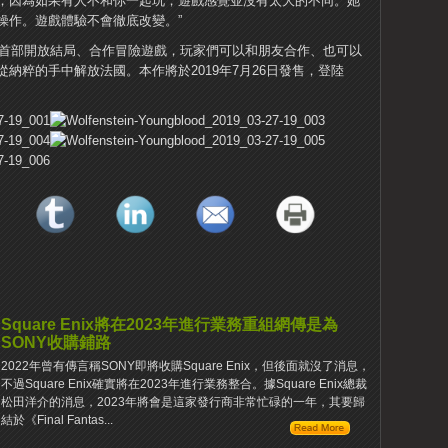
，因為如果有人不和你一起玩，遊戲感覺並沒有太大的不同。她
人操作。遊戲體驗不會徹底改變。”
是系列首部開放結局、合作冒險遊戲，玩家們可以和朋友合作、也可以
從納粹的手中解放法國。本作將於2019年7月26日發售，登陸
。
Square Enix將在2023年進行業務重組網傳是為
SONY收購鋪路
2022年曾有傳言稱SONY即將收購Square Enix，但後面就沒了消息，
不過Square Enix確實將在2023年進行業務整合。據Square Enix總裁
松田洋介的消息，2023年將會是這家發行商非常忙碌的一年，其要歸
結於《Final Fantas...