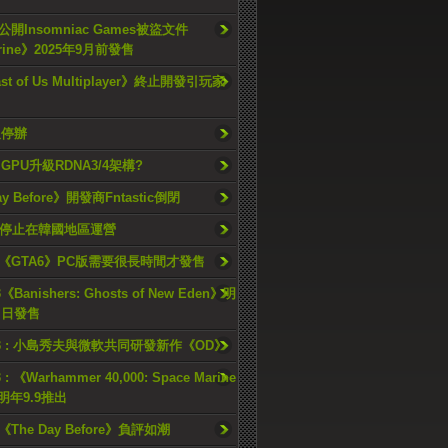
開Insomniac Games被盜文件
rine》2025年9月前發售
ast of Us Multiplayer》終止開發引玩家
久停辦
o GPU升級RDNA3/4架構?
ay Before》開發商Fntastic倒閉
h將停止在韓國地區運營
《GTA6》PC版需要很長時間才發售
《Banishers: Ghosts of New Eden》明
4 日發售
23 : 小島秀夫與微軟共同研發新作《OD》
 : 《Warhammer 40,000: Space Marine
檔明年9.9推出
《The Day Before》負評如潮