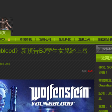
首頁
BOX
奇聞奇視
攻略心得
生活科技
遊戲之外
遊戲綜合
Youngblood》新預告BJ孿生女兒踏上尋
近期
Box One
傳聞: S
點閱
459
部曲！
韓國獨立AR
Guardi
記者：原計
止
媒體：《H
佔遊戲