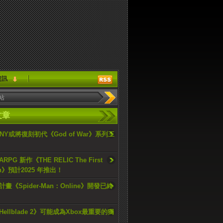
資訊
文章
ONY或將復刻初代《God of War》系列三
PG 新作《THE RELIC The First
an》預計2025 年推出！
畫《Spider-Man：Online》開發已終
ellblade 2》可能成為Xbox最重要的獨