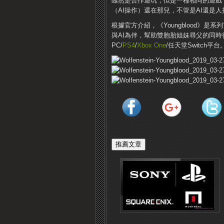
雖然是合作遊玩，但是一種相同的遊戲
（AI操作）還在那兒，不管是AI還是
根據官方介紹，《Youngblood》
與AI為伴，幫助雙胞胎姐妹尋父的同時
PC/
PS4
/
Xbox One
/任天堂Switch平台