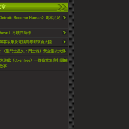
文章
troit: Become Human》劇本足足
 Down》再續註商標
黑客攻擊及電腦病毒都來自大陸
015：《聖鬥士星矢：鬥士魂》黃金聖衣大爆
悚遊戲《Oxenfree》一群孩童無意打開幽
故事