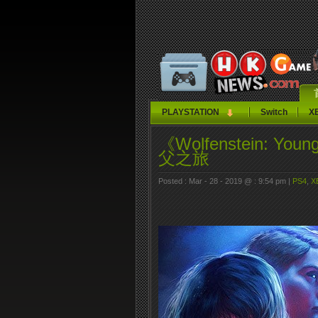
PLAYSTATION
Switch
X
《Wolfenstein: 
父之旅
Posted : Mar - 28 - 2019 @ : 9:54 pm |
PS4
,
X