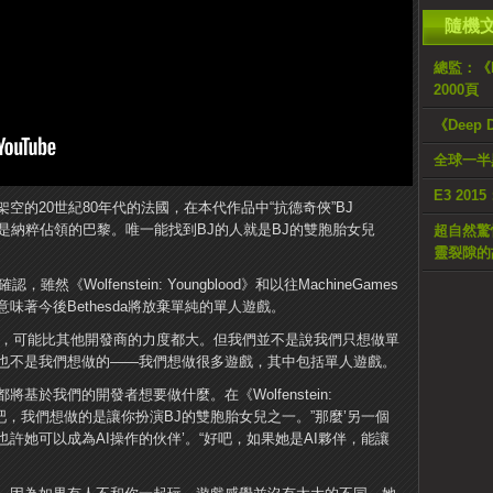
隨機
總監：《De
2000頁
《Deep
全球一半
E3 2
d》的舞台是架空的20世紀80年代的法國，在本代作品中“抗德奇俠”BJ
的地方是納粹佔領的巴黎。唯一能找到BJ的人就是BJ的雙胞胎女兒
超自然驚
靈裂隙的
認，雖然《Wolfenstein: Youngblood》和以往MachineGames
著今後Bethesda將放棄單純的單人遊戲。
單人遊戲，可能比其他開發商的力度都大。但我們並不是說我們只想做單
也不是我們想做的——我們想做很多遊戲，其中包括單人遊戲。
於我們的開發者想要做什麼。在《Wolfenstein:
:“好吧，我們想做的是讓你扮演BJ的雙胞胎女兒之一。”那麼’另一個
也許她可以成為AI操作的伙伴’。“好吧，如果她是AI夥伴，能讓