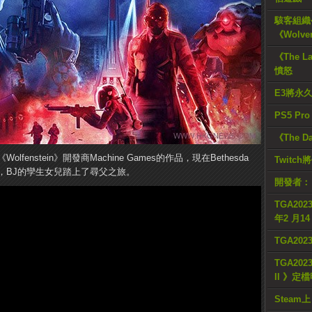
駭客組織公
《Wolve
《The L
憤怒
E3將永
PS5 Pr
《The D
IP《Wolfenstein》開發商Machine Games的作品，現在Bethesda
Twitc
，BJ的孿生女兒踏上了尋父之旅。
開發者：
TGA2023
年2 月1
TGA20
TGA2023
II 》定
Steam上