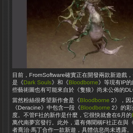
目前，FromSoftware確實正在開發兩款新遊戲
是《
Dark Souls
》和《
Bloodborne
》等現有IP
些藝術圖也有可能來自於《隻狼》尚未公佈的DL
當然粉絲很希望新作會是《
Bloodborne
2》，因
《Deracine》中包含一段《
Bloodborne
2》的彩
度。不管F社的新作是什麼，它很快就會在6月的
萬代南夢宮發行。此外，還有傳聞稱F社正在與
者喬治·馬丁合作一款新遊，具體信息尚未透露。