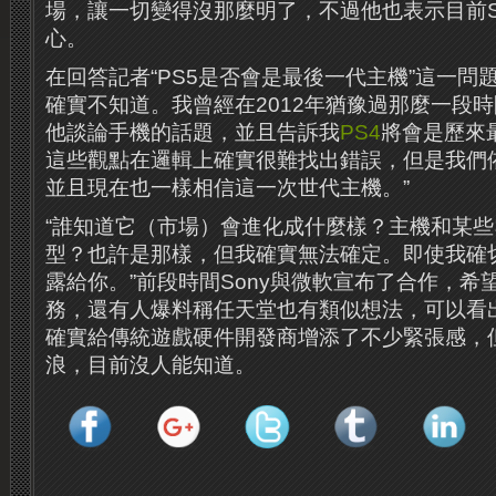
場，讓一切變得沒那麼明了，不過他也表示目前So
心。
在回答記者“PS5是否會是最後一代主機”這一問
確實不知道。我曾經在2012年猶豫過那麼一段
他談論手機的話題，並且告訴我
PS4
將會是歷來
這些觀點在邏輯上確實很難找出錯誤，但是我們
並且現在也一樣相信這一次世代主機。”
“誰知道它（市場）會進化成什麼樣？主機和某
型？也許是那樣，但我確實無法確定。即使我確
露給你。”前段時間Sony與微軟宣布了合作，希
務，還有人爆料稱任天堂也有類似想法，可以看出，
確實給傳統遊戲硬件開發商增添了不少緊張感，
浪，目前沒人能知道。