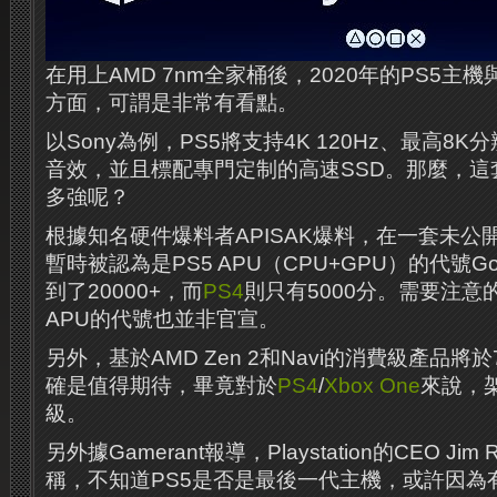
在用上AMD 7nm全家桶後，2020年的PS5主機與Xb
方面，可謂是非常有看點。
以Sony為例，PS5將支持4K 120Hz、最高8
音效，並且標配專門定制的高速SSD。那麼，這
多強呢？
根據知名硬件爆料者APISAK爆料，在一套未公
暫時被認為是PS5 APU（CPU+GPU）的代號G
到了20000+，而
PS4
則只有5000分。需要注
APU的代號也並非官宣。
另外，基於AMD Zen 2和Navi的消費級產品將
確是值得期待，畢竟對於
PS4
/
Xbox One
來說，
級。
另外據Gamerant報導，Playstation的CEO Ji
稱，不知道PS5是否是最後一代主機，或許因為有Goo