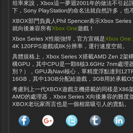
坦率來說，Xbox這一夢迴2001年的做法不引
下，Sony PlayStation的命名法就自然許多
XBOX部門負責人Phil Spencer表示Xbox Ser
就向後兼容所有
Xbox One
遊戲！
Xbox Series X性能強悍，官方宣稱是
Xbox One
4K 120FPS遊戲或8K分辨率，運行速度空前。
具體規格上，Xbox Series X搭載AMD Zen 2
構GPU，其中CPU是一顆8核3.6GHz 7nm處理器
別？），GPU為Navi核心，單精度浮點達到12TF
16GB，其中13GB分配給遊戲，3GB用於承載O
考慮到上一代XBOX遊戲主機搭載的同樣是X86
AMD的處理器，Xbox Series X向後兼容的
XBOX老玩家而言也是一個相當吸引人的賣點。