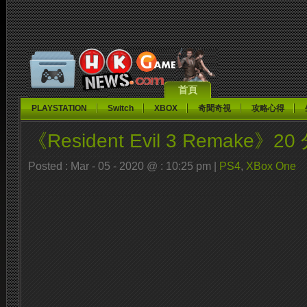
首頁
PLAYSTATION
Switch
XBOX
奇聞奇視
攻略心得
《Resident Evil 3 Remake》2
Posted : Mar - 05 - 2020 @ : 10:25 pm |
PS4
,
XBox One