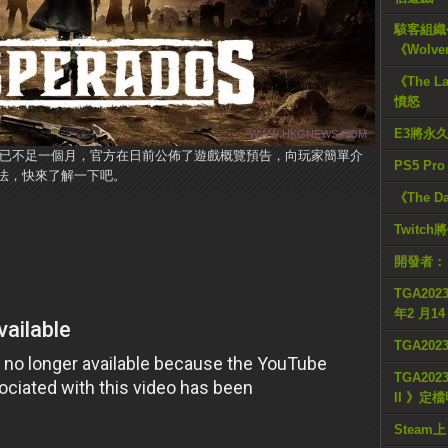
駭客組織公
《Wolve
《The L
憤怒
E3將永
 3》發售已不足一個月，官方在日前公佈了遊戲概覽預告，向玩家簡單介
PS5 Pr
法，快來了解一下吧。
《The D
Twitc
開發者：
TGA2023
年2 月1
TGA20
TGA2023
II 》定
Steam上