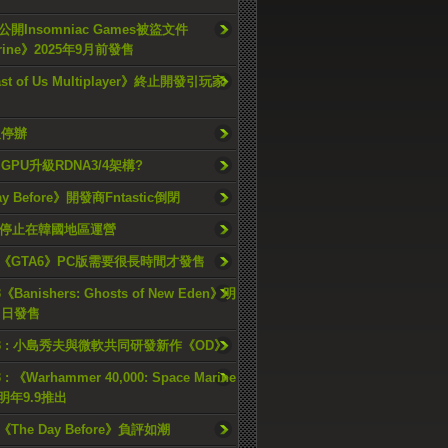
開Insomniac Games被盜文件
rine》2025年9月前發售
ast of Us Multiplayer》終止開發引玩家
久停辦
o GPU升級RDNA3/4架構?
ay Before》開發商Fntastic倒閉
h將停止在韓國地區運營
《GTA6》PC版需要很長時間才發售
《Banishers: Ghosts of New Eden》明
4 日發售
23 : 小島秀夫與微軟共同研發新作《OD》
 : 《Warhammer 40,000: Space Marine
檔明年9.9推出
《The Day Before》負評如潮