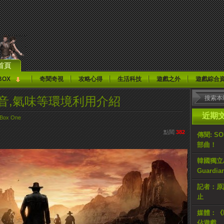
首頁
BOX
奇聞奇視
攻略心得
生活科技
遊戲之外
遊戲綜合
3》聲音,氣味等環境利用介紹
近期
Box One
點閱
382
傳聞: S
部曲！
韓國獨立AR
Guardi
記者：原計
止
媒體：《H
佔遊戲