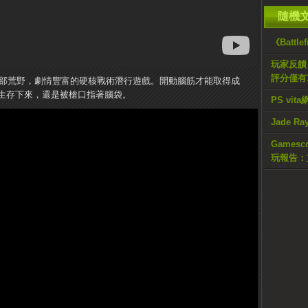
隨機
《Battl
玩家反饋 《
評分僅有3
在無情西部荒野，劇情豐富的硬核戰術潛行遊戲。開動腦筋才能取得成
生存下來，還是被槍口指著腦袋。
PS vi
Jade 
Gamesco
玩報告：