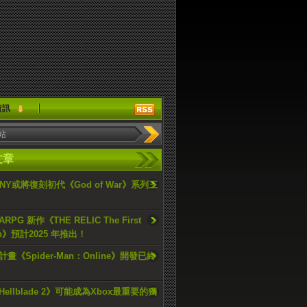
資訊
文章
ONY或將復刻初代《God of War》系列三
PG 新作《THE RELIC The First
an》預計2025 年推出！
畫《Spider-Man：Online》開發已終
ellblade 2》可能成為Xbox最重要的獨