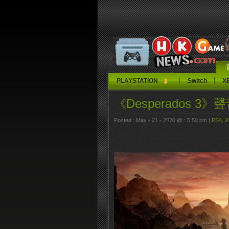
PLAYSTATION
Switch
X
《Desperados 
Posted : May - 21 - 2020 @ : 5:50 pm |
PS4
,
X