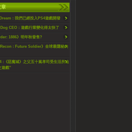
文章
c Dream : 我們已經投入PS4遊戲開發
ty Dog CEO：遊戲行業變化得太快了
rder: 1886》明年秋發售?
 Recon : Future Soldier》全球最隱秘的
014 :《惡魔城》之父五十嵐孝司受生活所迫
之遊戲”