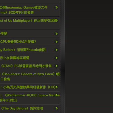
開Insomniac Games被盜文件
rine》2025年9月前發售
ast of Us Multiplayer》終止開發引玩家
久停辦
o GPU升級RDNA3/4架構?
ay Before》開發商Fntastic倒閉
h將停止在韓國地區運營
《GTA6》PC版需要很長時間才發售
《Banishers: Ghosts of New Eden》明
4 日發售
23 : 小島秀夫與微軟共同研發新作《OD》
 : 《Warhammer 40,000: Space Marine
檔明年9.9推出
《The Day Before》負評如潮