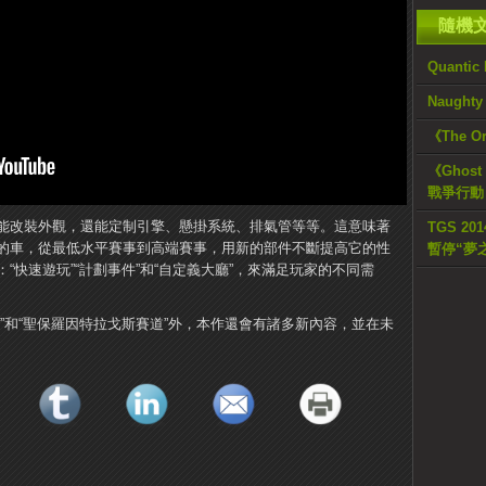
隨機
Quanti
Naugh
《The O
《Ghost
戰爭行動
能改裝外觀，還能定制引擎、懸掛系統、排氣管等等。這意味著
TGS 2
的車，從最低水平賽事到高端賽事，用新的部件不斷提高它的性
暫停“夢
“快速遊玩”“計劃事件”和“自定義大廳”，來滿足玩家的不同需
”和“聖保羅因特拉戈斯賽道”外，本作還會有諸多新內容，並在未