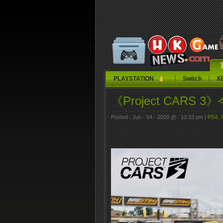
PLAYSTATION
Switch
X
《Project CARS 
Posted : Jun - 04 - 2020 @ : 10:33 pm |
PS4
,