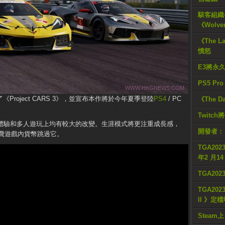
駭客組織公
《Wolve
《The L
憤怒
E3將永
PS5 Pr
《Project CARS 3》，並宣布本作將於今年夏季登陸
PS4
/ PC
《The D
Twitc
作在單人體驗和多人遊玩上均有較大的改變。生涯模式將更注重成長感，
開發者：
費遊戲內貨幣跳過它。
TGA2023
年2 月1
TGA20
TGA2023
II 》定
Steam上