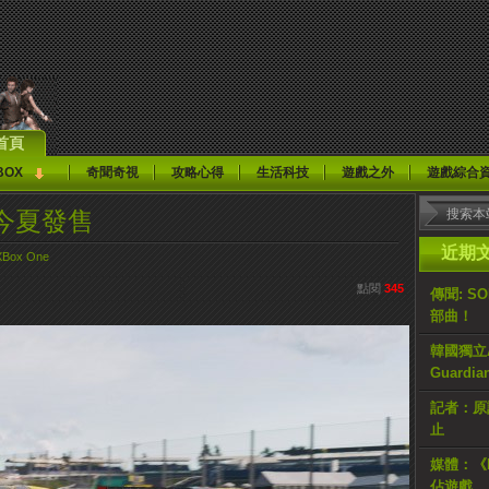
首頁
BOX
奇聞奇視
攻略心得
生活科技
遊戲之外
遊戲綜合
3》今夏發售
近期
XBox One
點閱
345
傳聞: S
部曲！
韓國獨立AR
Guardi
記者：原計
止
媒體：《H
佔遊戲