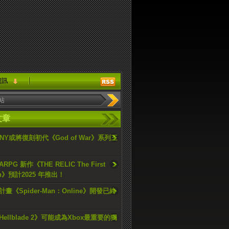
資訊
文章
ONY或將復刻初代《God of War》系列三
PG 新作《THE RELIC The First
an》預計2025 年推出！
畫《Spider-Man：Online》開發已終
ellblade 2》可能成為Xbox最重要的獨