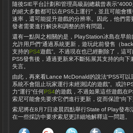
隨後SIE平台計劃和管理高級副總裁曾表示“400
的絕大多數都可以在PS5上運行”，並且可能會
速率，還可能提升遊戲的分辨率。因此，他們需
發者需要進行解決和調整的所有問題。
還有一點與之相關的是，PlayStation冰島在早
允許用戶們“通過系統更新，遊玩此前發售（back c
支持的
PS4
遊戲”。不過現在也已經刪除了，這
PS5發售後，通過更新來不斷拓展其支持的向下
失言。
由此，再來看Lance McDonald的說法“PS5可
系統不會阻止玩家運行未經測試的遊戲”。或許P
力“運行”任何
PS4
的遊戲，不過如果這些遊戲在P
索尼可能會先要求它們進行更新，從而保證“向下
索尼將在8月7日凌晨四點舉行State of Play
在一些採訪中要求索尼更詳細地解釋這一問題。