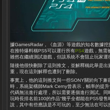
據GamesRadar，《血源》等遊戲的知名數據挖掘者L
在推特爆料稱PS5可以運行所有
PS4
遊戲，無需
雖然在繼續測試遊戲，但該系統不會阻止玩家運
隨後他很快刪除了這則推文，並解釋稱此舉是出
重，現在這則解釋也遭到了刪除。
事實上，他的這則推文與一些SONY關於向下兼
時，系統架構師Mark Cerny曾表示，幀率的
代碼無法進行處理，所以需要逐個進行測試。同
玩時長排名前100的作品“幾乎全都能在PS5發售
說，其中有些應該是不可玩的，至少無法在可以