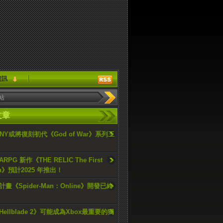
資訊
文章
ONY或將復刻初代《God of War》系列三
PG 新作《THE RELIC The First
an》預計2025 年推出！
畫《Spider-Man：Online》開發已終
ellblade 2》可能成為Xbox最重要的獨