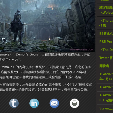
駭客組織公
《Wolve
《The L
憤怒
E3將永
PS5 Pr
《The D
s：remake》（Demon’s Souls）已在韓國評級網站獲得評級，評級
Twitc
青少年不可用”。
開發者：
uls：remake》的內容沒有什麼亮點，但值得注意的是，這之前僅有
Morales》這兩款登陸PS5的遊戲獲得過評級，而它們都將在2020年發
TGA2023
emake獲得評級可能意味著我們距離遊戲正式發售的日子並不遙遠。
年2 月1
e》由藍點工作室負責開發，本作是基於原作的完全重製，並將加入“破碎模式
TGA20
可以選擇幀數/畫質優先的畫面設置。將登陸PS5平台，發售日尚未公佈。
TGA2023
II 》定
Steam上