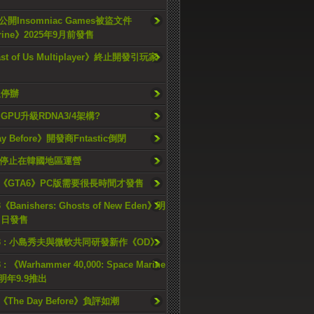
開Insomniac Games被盜文件
rine》2025年9月前發售
ast of Us Multiplayer》終止開發引玩家
久停辦
o GPU升級RDNA3/4架構?
ay Before》開發商Fntastic倒閉
h將停止在韓國地區運營
《GTA6》PC版需要很長時間才發售
《Banishers: Ghosts of New Eden》明
4 日發售
23 : 小島秀夫與微軟共同研發新作《OD》
 : 《Warhammer 40,000: Space Marine
檔明年9.9推出
《The Day Before》負評如潮