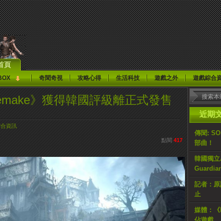
首頁
BOX
奇聞奇視
攻略心得
生活科技
遊戲之外
遊戲綜合
ls：remake》獲得韓國評級離正式發售
近期
綜合資訊
傳聞: S
點閱
417
部曲！
韓國獨立AR
Guardi
記者：原計
止
媒體：《H
佔遊戲