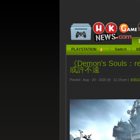
PLAYSTATION
Switch
X
《Demon’s Sou
或許不遠
Posted : Aug - 20 - 2020 @ : 11:19 pm |
遊戲