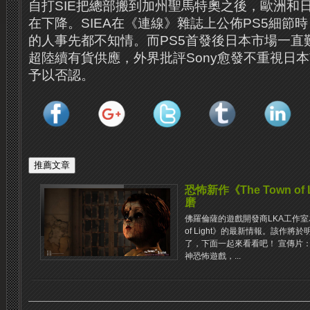
自打SIE把總部搬到加州聖馬特奧之後，歐洲和
在下降。SIEA在《連線》雜誌上公佈PS5細節時
的人事先都不知情。而PS5首發後日本市場一直
超陸續有貨供應，外界批評Sony愈發不重視日
予以否認。
恐怖新作《The Town o
磨
佛羅倫薩的遊戲開發商LKA工作室為
of Light》的最新情報。該作將於明
了，下面一起來看看吧！ 宣傳片
神恐怖遊戲，...