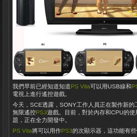
我們早前已經知道知道
PS Vita
可以用USB線和
P
電視上進行遙控遊戲。
今天，SCE透露，SONY工作人員正在製作新的
無限遙控
PS3
遊戲。
目前，對於內存和CPU的
題，正在全力開發中。
PS Vita
將可以用作
PS3
的次顯示器，這功能有些像