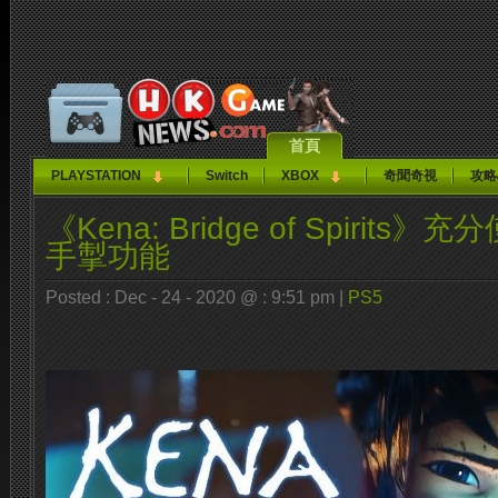
首頁
PLAYSTATION
Switch
XBOX
奇聞奇視
攻略
《Kena: Bridge of Spirits》充
手掣功能
Posted : Dec - 24 - 2020 @ : 9:51 pm |
PS5