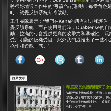
所使用的能力包括：DualSense
手掣
的自適應觸
將很好地通本作中的“弓箭”進行聯動；每當角色
時，觸覺反饋系統都將啟動。
工作團隊表示：“我們在Kena的所有能力和護
覺反饋系統，而在使用弓箭時，DualSense的
動，拉滿的弓會提供更高的攻擊力和準確性，玩
受到明顯的扳機受阻；此外我們還推出了一些小
操作和遊戲手感。”
印度家長集體爬牆幫子女
這兩天網上流傳這樣一張圖，在印
幫自己孩子在畢業考試作弊，印度
中心給孩子們傳遞小抄。（這樓只
相同，小學5年，中...