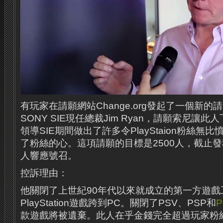
有玩家在請願網站Change.org發起了一個新
SONY SIE現任總裁Jim Ryan，請願索尼讓
領導SIE期間做出了許多令PlayStaion粉絲
了粉絲的心。這項請願的目標是2500人，截止發
人響應號召。
控訴理由：
他關閉了上世紀90年代以來就成立的第一方遊戲
PlayStation遊戲跨到PC。關閉了PSV、PSP和
P
款遊戲將被遺棄。此人在乎金錢完全超過玩家粉