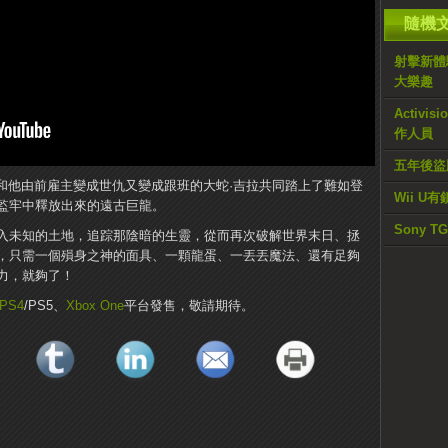
隨機
射擊新體驗
大樂趣
Activi
作人員
五年後盜
g）和他由前雇主變成世仇又變成跟班的大蛇·吉拉共同踏上了難如登
Wii U
監牢中釋放出來的遠古巨龍。
Sony 
入未知的土地，追踪那陰暗的生靈，從而再次破解世界末日、拯
，只需一個殞身之神的面具、一顆龍蛋、一丟丟魔法、還有足夠
力，就夠了！
PS4
/PS5、
Xbox One
平台發售，敬請期待。