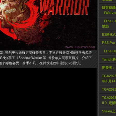
駭客組織公
《Wolve
《The L
憤怒
E3將永
PS5 Pr
《The D
 Warrior 3》雖然至今未確定明確發售日，不過近幾天IGN陸續放出多段
分享了《Shadow Warrior 3》首發敵人展示宣傳片，介紹了
Twitc
他們形態各異，身手不凡，在討伐過程中需要小心謹慎。
開發者：
TGA2023
年2 月1
TGA20
TGA2023
II 》定
Steam上