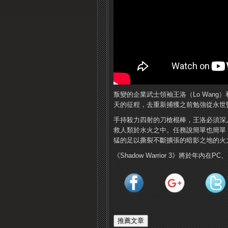
叛變的企業武士領袖王洛（Lo Wan
天的征程，去重新捕獲之前勉強從永世
手持殺力四射的刀槍棍棒，王洛必須深
救人類於水火之中。任務說簡單也簡單
猛的足以撕裂不斷擴張的暗影之地的火
《Shadow Warrior 3》將於年內在PC、