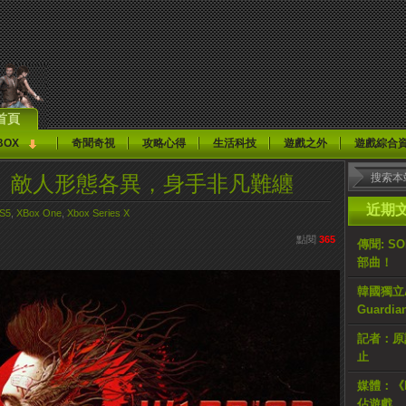
首頁
BOX
奇聞奇視
攻略心得
生活科技
遊戲之外
遊戲綜合
ior 3》敵人形態各異，身手非凡難纏
近期
S5
,
XBox One
,
Xbox Series X
點閱
365
傳聞: S
部曲！
韓國獨立AR
Guardi
記者：原計
止
媒體：《H
佔遊戲