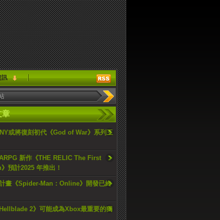
資訊
文章
ONY或將復刻初代《God of War》系列三
PG 新作《THE RELIC The First
an》預計2025 年推出！
畫《Spider-Man：Online》開發已終
ellblade 2》可能成為Xbox最重要的獨