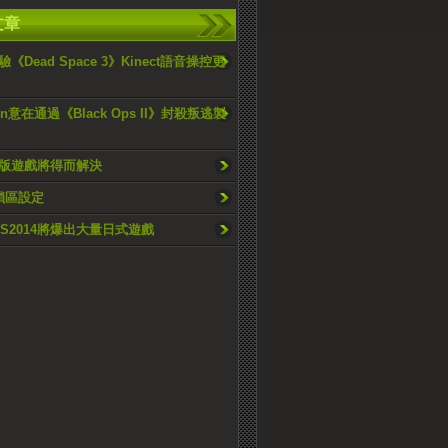
文章
《Dead Space 3》Kinect語音操控更
sion意在通過《Black Ops II》封殺叛逃製
版遊戲將得而解決
有鎖區設定
TGS2014將爆出大量日式遊戲