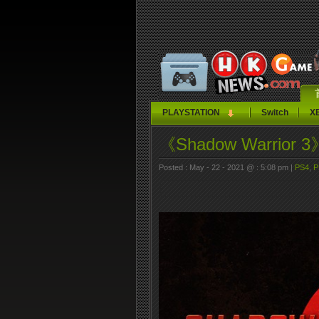
PLAYSTATION
Switch
X
《Shadow Warr
Posted : May - 22 - 2021 @ : 5:08 pm |
PS4
,
P