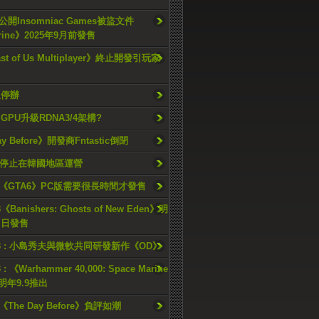
開Insomniac Games被盜文件
rine》2025年9月前發售
ast of Us Multiplayer》終止開發引玩家
久停辦
o GPU升級RDNA3/4架構?
ay Before》開發商Fntastic倒閉
h將停止在韓國地區運營
《GTA6》PC版需要很長時間才發售
《Banishers: Ghosts of New Eden》明
4 日發售
23 : 小島秀夫與微軟共同研發新作《OD》
 : 《Warhammer 40,000: Space Marine
檔明年9.9推出
《The Day Before》負評如潮