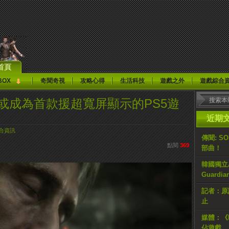
首頁
BOX
奇聞奇視
攻略心得
生活科技
遊戲之外
遊戲綜合
ding》或成為首款援超寬屏顯示的PS5遊
近期
合資訊
傳聞: S
點閱
369
部曲！
韓國獨立AR
Guardi
記者：原計
止
媒體：《H
佔遊戲