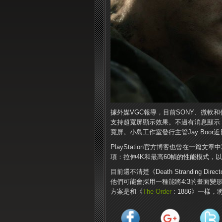
據外媒VGC報導，目前SONY、微軟
支持超寬屏顯示效果。不過有消息顯示，《Death
寬屏。小島工作室發行主管Jay Boo
PlayStation官方博客也曾在一篇文章中寫道：
項：拉伸4K和最高60幀的性能模式，
目前還不清楚《Death Stranding D
他們可能會採用一種能將4:3的畫面變形
方案是和《
The Order
: 1886》一