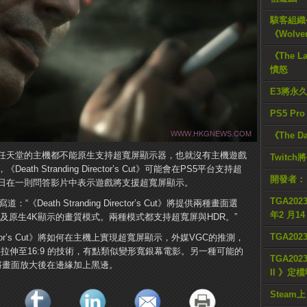
駭客組織公
《Wolve
《The L
憤怒
E3將永
PS5 Pr
《The D
和任天堂的主機都不能原生支持超寬屏顯示器，也就沒有主機遊戲
Twitc
 Stranding Director’s Cut》可能會在PS5平台支持超
開發者：
r近日在一則問答影片中表示遊戲將支援超寬屏顯示。
TGA2023
“《Death Stranding Director’s Cut》將提供兩種畫面選
年2 月1
以及原生4K顯示的畫質模式。兩種模式都支持超寬屏與HDR。”
TGA20
irector’s Cut》將如何在主機上實現超寬屏顯示，外媒VGC的推測，
拉伸至16:9 的技術，有點類似變形寬銀幕電影。另一種可能的
TGA2023
樣，將畫面放大後在邊緣加上黑邊。
II 》定
Steam上