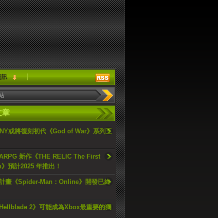
資訊
文章
ONY或將復刻初代《God of War》系列三
PG 新作《THE RELIC The First
an》預計2025 年推出！
畫《Spider-Man：Online》開發已終
ellblade 2》可能成為Xbox最重要的獨