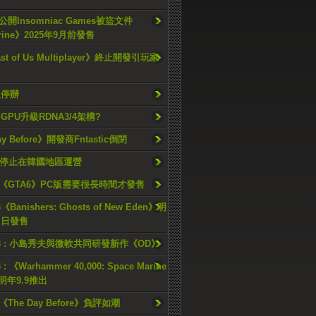
開Insomniac Games被盜文件
rine》2025年9月前發售
ast of Us Multiplayer》終止開發引玩家
久停辦
o GPU升級RDNA3/4架構?
ay Before》開發商Fntastic倒閉
h將停止在韓國地區運營
《GTA6》PC版需要很長時間才發售
《Banishers: Ghosts of New Eden》明
4 日發售
23 : 小島秀夫與微軟共同研發新作《OD》
 : 《Warhammer 40,000: Space Marine
檔明年9.9推出
《The Day Before》負評如潮