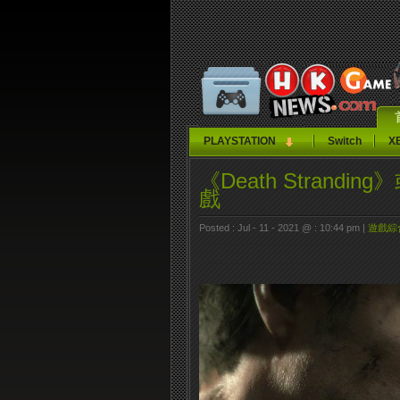
PLAYSTATION
Switch
X
《Death Stran
戲
Posted : Jul - 11 - 2021 @ : 10:44 pm |
遊戲綜