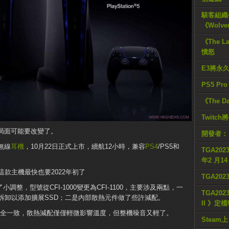
駭客組織公
《Wolve
《The L
憤怒
E3將永
PS5 Pr
《The D
Twitc
局面可能要改變了。
開發者：
D無線
耳機
，10月22日正式上市，續航12小時，兼容
PS4
/PS5和
TGA2023
年2 月1
款主機最快也要2022年初了
TGA20
調整，型號從CFI-1000變更為CFI-1100，主要涉及兩點，一
TGA2023
拆卸以添加擴展SSD；二是內部散熱元件做了些許減配。
II 》定
完全一致，散熱減配僅僅輕微影響溫度，但整機噪音又輕了。
Steam上