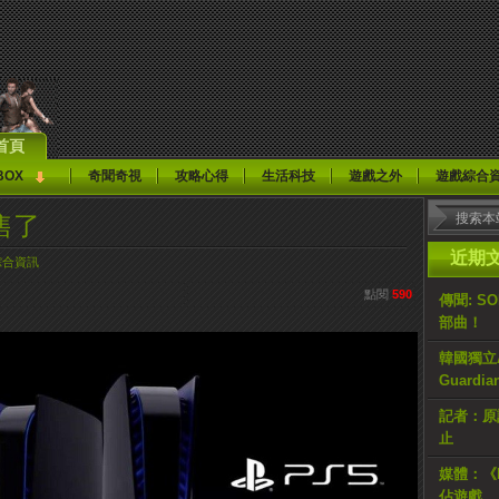
首頁
BOX
奇聞奇視
攻略心得
生活科技
遊戲之外
遊戲綜合
售了
近期
綜合資訊
點閱
590
傳聞: S
部曲！
韓國獨立AR
Guardi
記者：原計
止
媒體：《H
佔遊戲