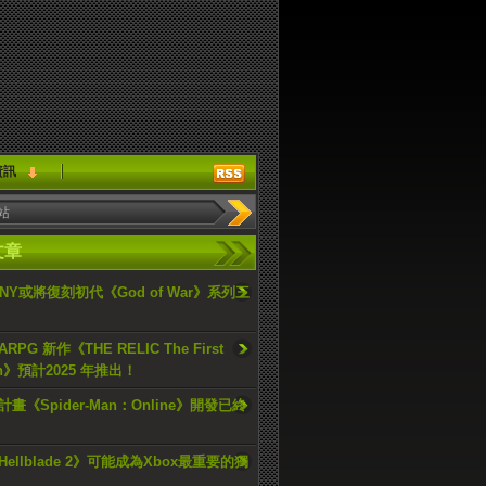
資訊
文章
ONY或將復刻初代《God of War》系列三
PG 新作《THE RELIC The First
an》預計2025 年推出！
畫《Spider-Man：Online》開發已終
ellblade 2》可能成為Xbox最重要的獨