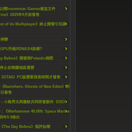
開Insomniac Games被盜文件
rine》2025年9月前發售
ast of Us Multiplayer》終止開發引玩家
久停辦
o GPU升級RDNA3/4架構?
ay Before》開發商Fntastic倒閉
h將停止在韓國地區運營
《GTA6》PC版需要很長時間才發售
《Banishers: Ghosts of New Eden》明
4 日發售
23 : 小島秀夫與微軟共同研發新作《OD》
 : 《Warhammer 40,000: Space Marine
檔明年9.9推出
《The Day Before》負評如潮