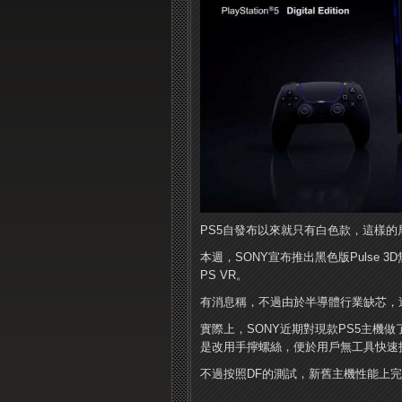
PS5自發布以來就只有白色款，這樣的
本週，SONY宣布推出黑色版Pulse 3
PS VR。
有消息稱，不過由於半導體行業缺芯，這
實際上，SONY近期對現款PS5主機做了小
是改用手擰螺絲，便於用戶無工具快速
不過按照DF的測試，新舊主機性能上