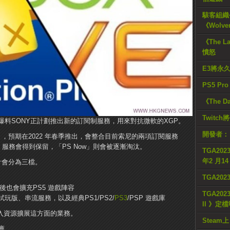
駭客組織公
《Wolve
《The L
憤怒
E3將永
PS5 Pr
《The D
Twitc
日撰文，爆料SONY正計劃推出新的訂閱制服務，用來對抗微軟的XGP。
開發者：
s」，預期在2022 年春季推出，會整合目前索尼的兩項訂閱服務
+」服務會得到保留，「PS Now」則會被逐漸淘汰。
TGA2023
年2 月1
預計會分為三檔。
TGA20
後也會擴充PS5 遊戲陣容
TGA2023
版、串流服務，以及經典PS1/PS2/
PS3
/PSP 遊戲庫
II 》定
入資源擴展這方面的業務。
Steam上
應。