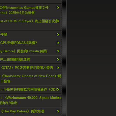
開Insomniac Games被盜文件
rine》2025年9月前發售
ast of Us Multiplayer》終止開發引玩家
久停辦
o GPU升級RDNA3/4架構?
ay Before》開發商Fntastic倒閉
h將停止在韓國地區運營
《GTA6》PC版需要很長時間才發售
《Banishers: Ghosts of New Eden》明
4 日發售
23 : 小島秀夫與微軟共同研發新作《OD》
 : 《Warhammer 40,000: Space Marine
檔明年9.9推出
《The Day Before》負評如潮