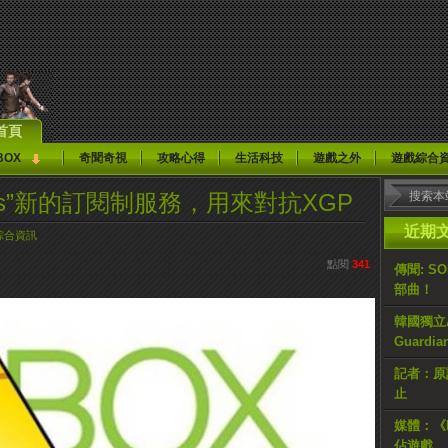
首頁
BOX
奇聞奇視
攻略心得
生活科技
遊戲之外
遊戲綜合
acus”新的訂閱制服務，用來對抗XGP
近期
綜合資訊
點閱
341
傳聞: S
部曲！
韓國獨立AR
Guardi
記者：原計
止
媒體：《H
佔遊戲