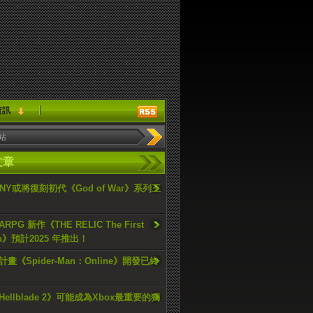
資訊
文章
ONY或將復刻初代《God of War》系列三
PG 新作《THE RELIC The First
an》預計2025 年推出！
畫《Spider-Man：Online》開發已終
ellblade 2》可能成為Xbox最重要的獨