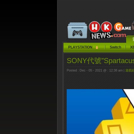
PLAYSTATION
Switch
X
SONY代號”Spart
Posted : Dec - 05 - 2021 @ : 12:38 am |
遊戲