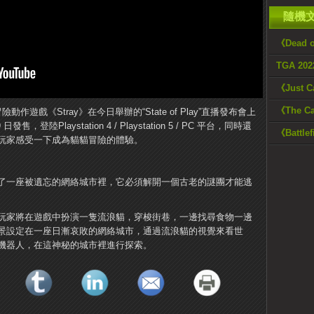
隨機
《Dead 
TGA 20
《Just C
《The 
咪冒險動作遊戲《Stray》在今日舉辦的“State of Play”直播發布會上
，登陸Playstation 4 / Playstation 5 / PC 平台，同時還
《Battl
玩家感受一下成為貓貓冒險的體驗。
了一座被遺忘的網絡城市裡，它必須解開一個古老的謎團才能逃
遊戲，玩家將在遊戲中扮演一隻流浪貓，穿梭街巷，一邊找尋食物一邊
景設定在一座日漸哀敗的網絡城市，通過流浪貓的視覺來看世
機器人，在這神秘的城市裡進行探索。