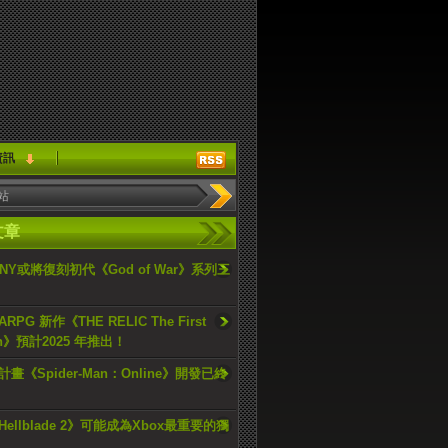
資訊
文章
ONY或將復刻初代《God of War》系列三
PG 新作《THE RELIC The First
an》預計2025 年推出！
畫《Spider-Man：Online》開發已終
ellblade 2》可能成為Xbox最重要的獨