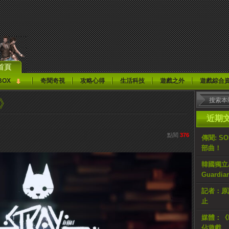
首頁
BOX
奇聞奇視
攻略心得
生活科技
遊戲之外
遊戲綜合
Y》
近期
點閱
376
傳聞: S
部曲！
韓國獨立AR
Guardi
記者：原計
止
媒體：《H
佔遊戲