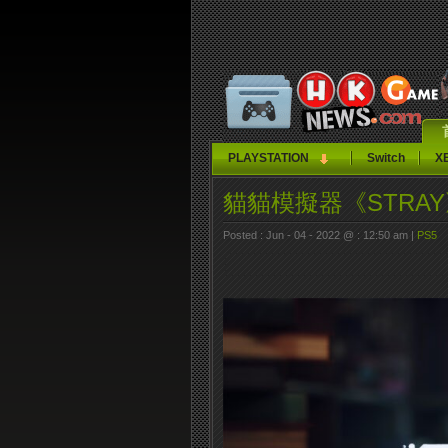
PLAYSTATION
Switch
X
貓貓模擬器《STRA
Posted : Jun - 04 - 2022 @ : 12:50 am |
PS5