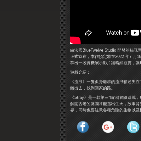
由法國BlueTwelve Studio 開發的貓
正式宣布，本作預定將在2022 年7 月19 日發售
釋出一段實機演示影片讓粉絲觀賞，讓
遊戲介紹：
《流浪》一隻孤身離群的流浪貓迷失在
離出去，找到回家的路。
《Stray》是一款第三“貓”稱冒險
解開古老的謎團才能逃出生天，故事背
界，同時也要注意各種危險的生物以及