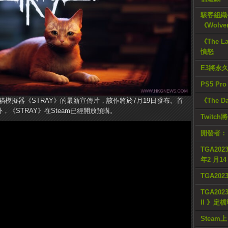
駭客組織公
《Wolve
《The L
憤怒
E3將永
PS5 Pr
佈了貓貓模擬器《STRAY》的最新宣傳片，該作將於7月19日發布。首
《The D
外，《STRAY》在Steam已經開放預購。
Twitc
開發者：
TGA2023
年2 月1
TGA20
TGA2023
II 》定
Steam上