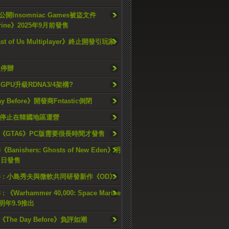
開Insomniac Games被盜文件
rine》2025年9月前發售
ast of Us Multiplayer》終止開發引玩家
久停辦
o GPU升級RDNA3/4架構?
ay Before》開發商Fntastic倒閉
h將停止在韓國地區運營
《GTA6》PC版需要很長時間才發售
《Banishers: Ghosts of New Eden》明
4 日發售
23 : 小島秀夫與微軟共同研發新作《OD》
 : 《Warhammer 40,000: Space Marine
檔明年9.9推出
《The Day Before》負評如潮