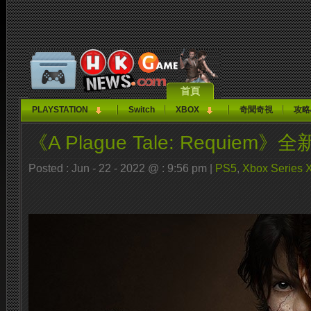
首頁
PLAYSTATION
Switch
XBOX
奇聞奇視
攻略
《A Plague Tale: Requiem
Posted : Jun - 22 - 2022 @ : 9:56 pm |
PS5
,
Xbox Series 