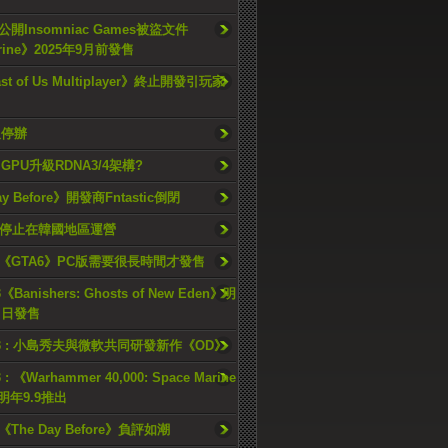
開Insomniac Games被盜文件
rine》2025年9月前發售
ast of Us Multiplayer》終止開發引玩家
久停辦
o GPU升級RDNA3/4架構?
ay Before》開發商Fntastic倒閉
h將停止在韓國地區運營
《GTA6》PC版需要很長時間才發售
《Banishers: Ghosts of New Eden》明
4 日發售
23 : 小島秀夫與微軟共同研發新作《OD》
 : 《Warhammer 40,000: Space Marine
檔明年9.9推出
《The Day Before》負評如潮