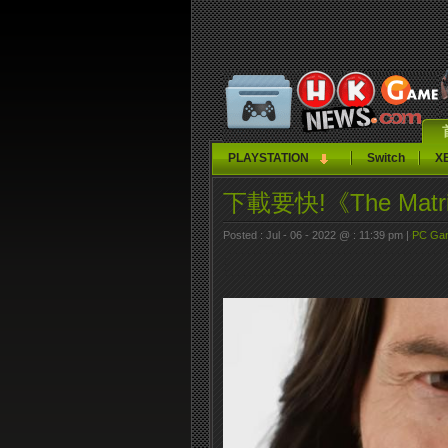
PLAYSTATION
Switch
X
下載要快!《The Matr
Posted : Jul - 06 - 2022 @ : 11:39 pm |
PC Ga