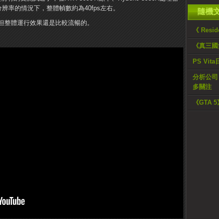
分辨率的情況下，整體幀數約為40fps左右。
隨機
但整體運行效果還是比較流暢的。
《 Resi
《真三國無
PS Vi
分析公司：
多關注
《GTA 5