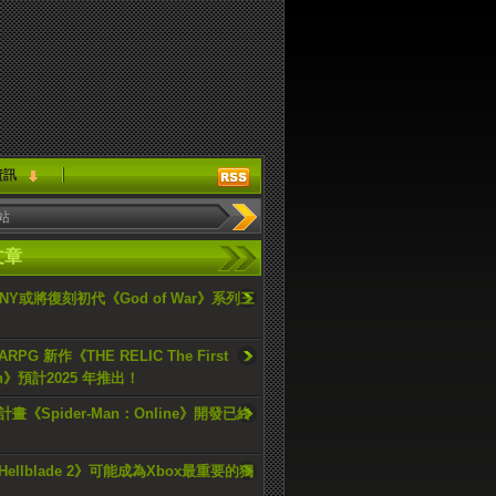
資訊
文章
ONY或將復刻初代《God of War》系列三
PG 新作《THE RELIC The First
an》預計2025 年推出！
畫《Spider-Man：Online》開發已終
ellblade 2》可能成為Xbox最重要的獨