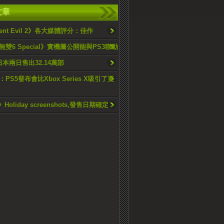
文章
dent Evil 2》各大媒體評分：佳作
雙6 Special》實機圖公開能與PS3聯動
ta日本兩日售出32.14萬部
PS5發布會比Xbox Series X吸引了更
》Holiday screenshots,發售日期確定