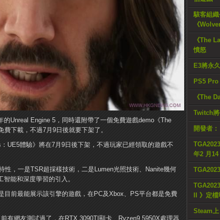
駭客組織公
《Wolve
《The L
憤怒
E3將永
PS5 Pr
《The D
Twitc
nreal Engine 5，同時還附帶了一個免費遊戲demo《The
開發者：
，之前是免費下載，不過7月9日後就要下架了。
TGA2023
wakens：UE5體驗》將在7月9日後下架，不過玩家已經領取的遊戲不
年2 月1
蓋三大特性，一是TSR超採樣技術，二是Lumen光照技術、Nanite幾何
TGA20
I人工智能和深度學習的引入。
TGA2023
5體驗》則是目前最能展示該引擎的遊戲，在PC及Xbox、PS平台都是免費
II 》定
Steam上
網友測試過了，在RTX 3090TI顯卡、Ryzen9 5950X處理器