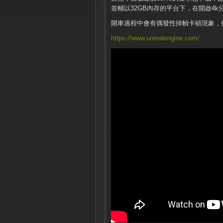
並輔以32GB內存的平台下，在開啟4k
開車過程中會有偶發性掉幀卡頓現象，
https://www.unrealengine.com/