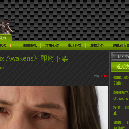
首頁
BOX
奇聞奇視
攻略心得
生活科技
遊戲之外
遊戲綜合
ix Awakens》即將下架
近期
mes
點閱
633
傳聞: S
部曲！
韓國獨立AR
Guardi
記者：原計
止
媒體：《H
佔遊戲